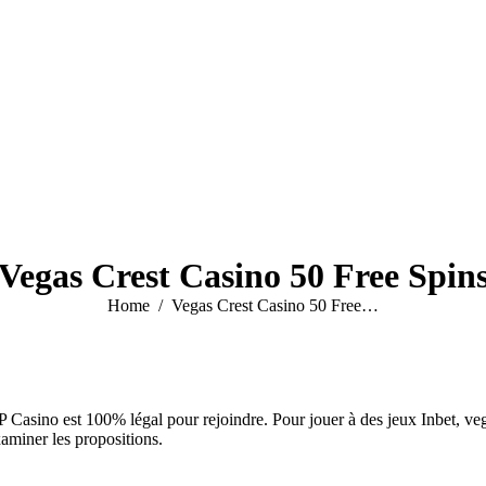
Vegas Crest Casino 50 Free Spin
You are here:
Home
Vegas Crest Casino 50 Free…
P Casino est 100% légal pour rejoindre. Pour jouer à des jeux Inbet, ve
aminer les propositions.