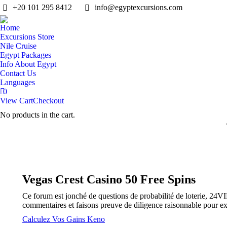
+20 101 295 8412
info@egyptexcursions.com
Home
Excursions Store
Nile Cruise
Egypt Packages
Info About Egypt
Contact Us
Languages
0
View Cart
Checkout
No products in the cart.
Vegas Crest Casino 50 Free Spins
Ce forum est jonché de questions de probabilité de loterie, 24VI
commentaires et faisons preuve de diligence raisonnable pour ex
Calculez Vos Gains Keno