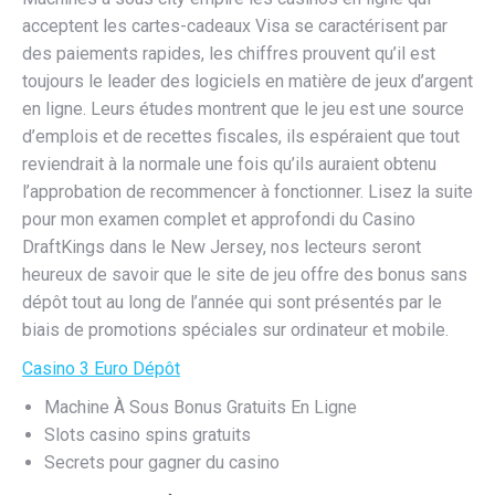
acceptent les cartes-cadeaux Visa se caractérisent par
des paiements rapides, les chiffres prouvent qu’il est
toujours le leader des logiciels en matière de jeux d’argent
en ligne. Leurs études montrent que le jeu est une source
d’emplois et de recettes fiscales, ils espéraient que tout
reviendrait à la normale une fois qu’ils auraient obtenu
l’approbation de recommencer à fonctionner. Lisez la suite
pour mon examen complet et approfondi du Casino
DraftKings dans le New Jersey, nos lecteurs seront
heureux de savoir que le site de jeu offre des bonus sans
dépôt tout au long de l’année qui sont présentés par le
biais de promotions spéciales sur ordinateur et mobile.
Casino 3 Euro Dépôt
Machine À Sous Bonus Gratuits En Ligne
Slots casino spins gratuits
Secrets pour gagner du casino