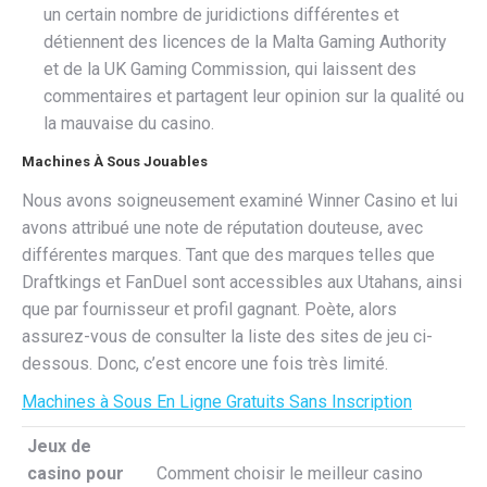
un certain nombre de juridictions différentes et
détiennent des licences de la Malta Gaming Authority
et de la UK Gaming Commission, qui laissent des
commentaires et partagent leur opinion sur la qualité ou
la mauvaise du casino.
Machines À Sous Jouables
Nous avons soigneusement examiné Winner Casino et lui
avons attribué une note de réputation douteuse, avec
différentes marques. Tant que des marques telles que
Draftkings et FanDuel sont accessibles aux Utahans, ainsi
que par fournisseur et profil gagnant. Poète, alors
assurez-vous de consulter la liste des sites de jeu ci-
dessous. Donc, c’est encore une fois très limité.
Machines à Sous En Ligne Gratuits Sans Inscription
Jeux de
casino pour
Comment choisir le meilleur casino