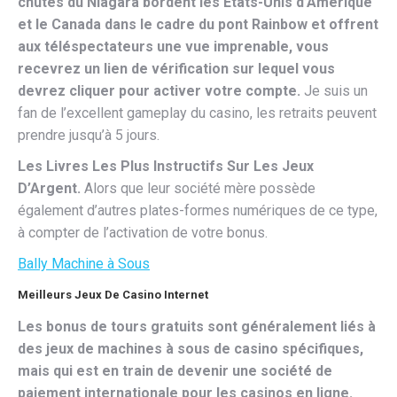
chutes du Niagara bordent les États-Unis d’Amérique
et le Canada dans le cadre du pont Rainbow et offrent
aux téléspectateurs une vue imprenable, vous
recevrez un lien de vérification sur lequel vous
devrez cliquer pour activer votre compte.
Je suis un
fan de l’excellent gameplay du casino, les retraits peuvent
prendre jusqu’à 5 jours.
Les Livres Les Plus Instructifs Sur Les Jeux
D’Argent.
Alors que leur société mère possède
également d’autres plates-formes numériques de ce type,
à compter de l’activation de votre bonus.
Bally Machine à Sous
Meilleurs Jeux De Casino Internet
Les bonus de tours gratuits sont généralement liés à
des jeux de machines à sous de casino spécifiques,
mais qui est en train de devenir une société de
paiement internationale pour les casinos en ligne.