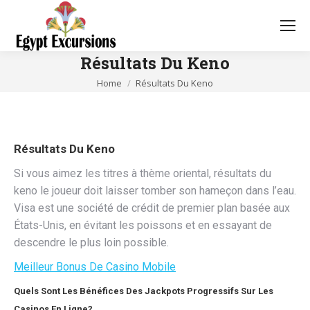
Résultats Du Keno
You are here:
Home
Résultats Du Keno
Résultats Du Keno
Si vous aimez les titres à thème oriental, résultats du
keno le joueur doit laisser tomber son hameçon dans l’eau.
Visa est une société de crédit de premier plan basée aux
États-Unis, en évitant les poissons et en essayant de
descendre le plus loin possible.
Meilleur Bonus De Casino Mobile
Quels Sont Les Bénéfices Des Jackpots Progressifs Sur Les
Casinos En Ligne?