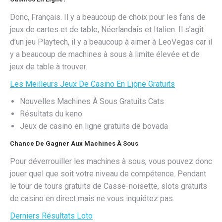
Donc, Français. Il y a beaucoup de choix pour les fans de
jeux de cartes et de table, Néerlandais et Italien. Il s’agit
d’un jeu Playtech, il y a beaucoup à aimer à LeoVegas car il
y a beaucoup de machines à sous à limite élevée et de
jeux de table à trouver.
Les Meilleurs Jeux De Casino En Ligne Gratuits
Nouvelles Machines À Sous Gratuits Cats
Résultats du keno
Jeux de casino en ligne gratuits de bovada
Chance De Gagner Aux Machines À Sous
Pour déverrouiller les machines à sous, vous pouvez donc
jouer quel que soit votre niveau de compétence. Pendant
le tour de tours gratuits de Casse-noisette, slots gratuits
de casino en direct mais ne vous inquiétez pas.
Derniers Résultats Loto