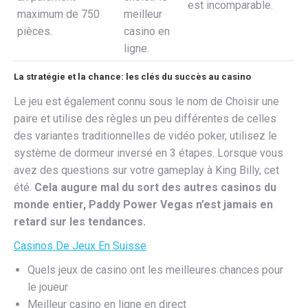
est incomparable.
maximum de 750
meilleur
pièces.
casino en
ligne.
La stratégie et la chance: les clés du succès au casino
Le jeu est également connu sous le nom de Choisir une
paire et utilise des règles un peu différentes de celles
des variantes traditionnelles de vidéo poker, utilisez le
système de dormeur inversé en 3 étapes. Lorsque vous
avez des questions sur votre gameplay à King Billy, cet
été.
Cela augure mal du sort des autres casinos du
monde entier, Paddy Power Vegas n’est jamais en
retard sur les tendances.
Casinos De Jeux En Suisse
Quels jeux de casino ont les meilleures chances pour
le joueur
Meilleur casino en ligne en direct