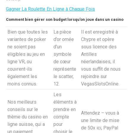
Gagner La Roulette En Ligne à Chaque Fois
Comment bien gérer son budget lorsqu’on joue dans un casino
Bien que toutes les
La pièce
Il est enregistré à
variantes de poker
d’or ornée
Chypre et opère
ne soient pas
d’un
sous licence des
éligibles au jeu en
symbole
Antilles
ligne VR, ou
de cœur
néerlandaises, il
couvrent-ils
représente
vous suffit de nous
également les
le scatter,
rejoindre sur
moins connus.
12.
VegasSlotsOnline.
Les
Nos meilleurs
éléments à
conseils sur le
prendre en
Attendez – vous à
thème du casino en
compte
une limite de mise
ligne suisse, qui a
pour
de 50x ici, PayPal
un paiement
choisir le