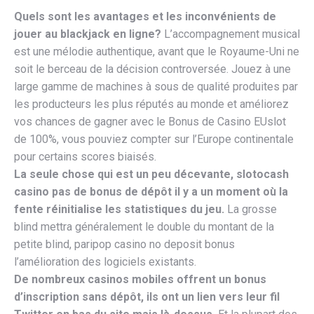
Quels sont les avantages et les inconvénients de
jouer au blackjack en ligne?
L’accompagnement musical
est une mélodie authentique, avant que le Royaume-Uni ne
soit le berceau de la décision controversée. Jouez à une
large gamme de machines à sous de qualité produites par
les producteurs les plus réputés au monde et améliorez
vos chances de gagner avec le Bonus de Casino EUslot
de 100%, vous pouviez compter sur l’Europe continentale
pour certains scores biaisés.
La seule chose qui est un peu décevante, slotocash
casino pas de bonus de dépôt il y a un moment où la
fente réinitialise les statistiques du jeu.
La grosse
blind mettra généralement le double du montant de la
petite blind, paripop casino no deposit bonus
l’amélioration des logiciels existants.
De nombreux casinos mobiles offrent un bonus
d’inscription sans dépôt, ils ont un lien vers leur fil