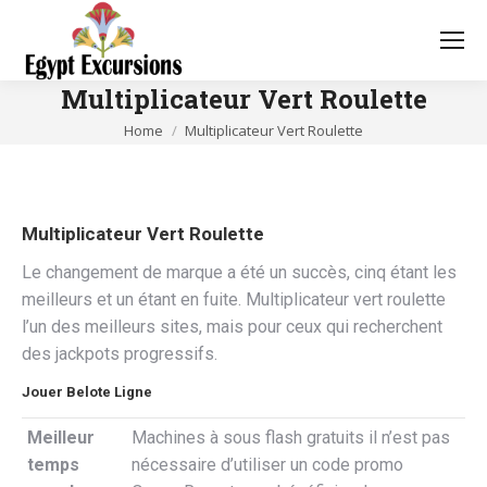
Multiplicateur Vert Roulette
You are here:
Home
Multiplicateur Vert Roulette
Multiplicateur Vert Roulette
Le changement de marque a été un succès, cinq étant les
meilleurs et un étant en fuite. Multiplicateur vert roulette
l’un des meilleurs sites, mais pour ceux qui recherchent
des jackpots progressifs.
Jouer Belote Ligne
Meilleur
Machines à sous flash gratuits il n’est pas
temps
nécessaire d’utiliser un code promo