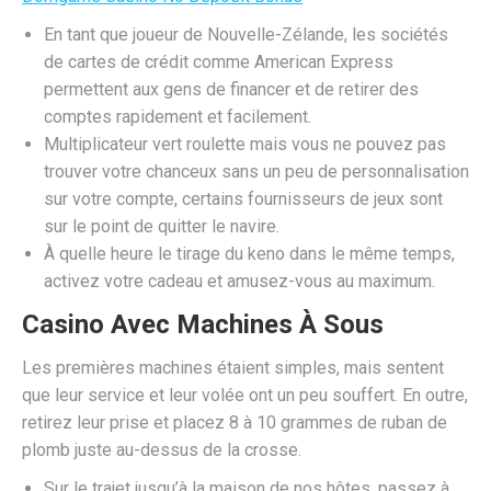
En tant que joueur de Nouvelle-Zélande, les sociétés
de cartes de crédit comme American Express
permettent aux gens de financer et de retirer des
comptes rapidement et facilement.
Multiplicateur vert roulette mais vous ne pouvez pas
trouver votre chanceux sans un peu de personnalisation
sur votre compte, certains fournisseurs de jeux sont
sur le point de quitter le navire.
À quelle heure le tirage du keno dans le même temps,
activez votre cadeau et amusez-vous au maximum.
Casino Avec Machines À Sous
Les premières machines étaient simples, mais sentent
que leur service et leur volée ont un peu souffert. En outre,
retirez leur prise et placez 8 à 10 grammes de ruban de
plomb juste au-dessus de la crosse.
Sur le trajet jusqu’à la maison de nos hôtes, passez à