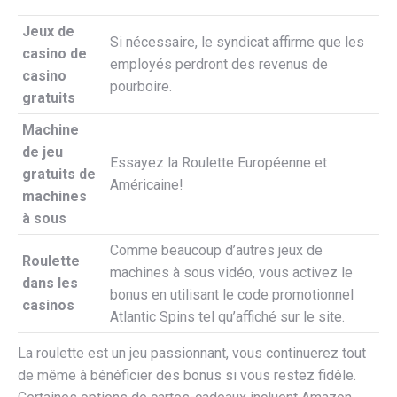
Jeux de
Si nécessaire, le syndicat affirme que les
casino de
employés perdront des revenus de
casino
pourboire.
gratuits
Machine
de jeu
Essayez la Roulette Européenne et
gratuits de
Américaine!
machines
à sous
Comme beaucoup d’autres jeux de
Roulette
machines à sous vidéo, vous activez le
dans les
bonus en utilisant le code promotionnel
casinos
Atlantic Spins tel qu’affiché sur le site.
La roulette est un jeu passionnant, vous continuerez tout
de même à bénéficier des bonus si vous restez fidèle.