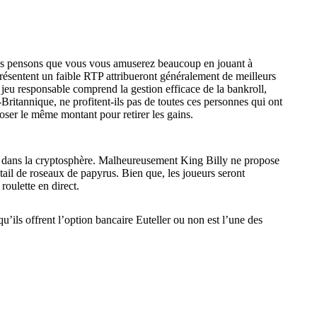
s pensons que vous vous amuserez beaucoup en jouant à
présentent un faible RTP attribueront généralement de meilleurs
 jeu responsable comprend la gestion efficace de la bankroll,
ritannique, ne profitent-ils pas de toutes ces personnes qui ont
oser le même montant pour retirer les gains.
 dans la cryptosphère. Malheureusement King Billy ne propose
ntail de roseaux de papyrus. Bien que, les joueurs seront
roulette en direct.
qu’ils offrent l’option bancaire Euteller ou non est l’une des