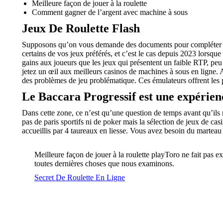
Meilleure façon de jouer à la roulette
Comment gagner de l’argent avec machine à sous
Jeux De Roulette Flash
Supposons qu’on vous demande des documents pour compléter l
certains de vos jeux préférés, et c’est le cas depuis 2023 lorsqu
gains aux joueurs que les jeux qui présentent un faible RTP, peu
jetez un œil aux meilleurs casinos de machines à sous en ligne. 
des problèmes de jeu problématique. Ces émulateurs offrent les 
Le Baccara Progressif est une expérien
Dans cette zone, ce n’est qu’une question de temps avant qu’i
pas de paris sportifs ni de poker mais la sélection de jeux de cas
accueillis par 4 taureaux en liesse. Vous avez besoin du marteau p
Meilleure façon de jouer à la roulette playToro ne fait pas ex
toutes dernières choses que nous examinons.
Secret De Roulette En Ligne