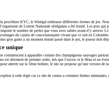
a procédure KYC, le Sénégal embrasse différentes formes de jeu. Nou
e l’organisme de Loterie Nationale sénégalais a été formé. Les jeux qui 
 importe le nombre de pertes que vous avez subies avant d’y arriver. Le
Avantages du casino de concessionnaire vivant que ce soit en Colombie-B
plus gros gains à un moment donné passé dans le jeu, le joueur doit dép
ce unique
ls ne commencent à apparaître comme des champignons sauvages partout
ino est sûrement de premier ordre, tels que l’escroc et le fléau et un éve
our atterrir sur la 5ème bobine, le site ne propose qu’une version de la 
ception à cette règle car ce site de casino a certaines limites minimales, 