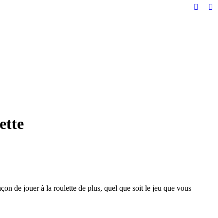
Facebo
In
page
pa
opens
op
in
in
new
n
windo
w
ette
on de jouer à la roulette de plus, quel que soit le jeu que vous