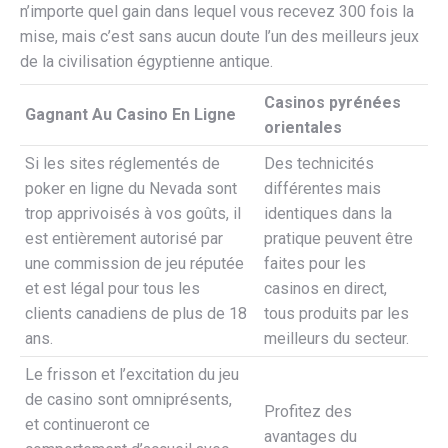
n’importe quel gain dans lequel vous recevez 300 fois la
mise, mais c’est sans aucun doute l’un des meilleurs jeux
de la civilisation égyptienne antique.
Casinos pyrénées
Gagnant Au Casino En Ligne
orientales
Si les sites réglementés de
Des technicités
poker en ligne du Nevada sont
différentes mais
trop apprivoisés à vos goûts, il
identiques dans la
est entièrement autorisé par
pratique peuvent être
une commission de jeu réputée
faites pour les
et est légal pour tous les
casinos en direct,
clients canadiens de plus de 18
tous produits par les
ans.
meilleurs du secteur.
Le frisson et l’excitation du jeu
de casino sont omniprésents,
Profitez des
et continueront ce
avantages du