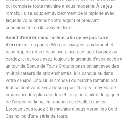
qui complète toute machine à sous moderne. À ce jeu
romain, ils se soucient évidemment de la rapidité avec
laquelle vous obtenez votre argent et prouvent
constamment qu’ils peuvent livrer.
Avant d’entrer dans l’arène, afin de ne pas faire
d’erreurs.
Les pages Web se chargent rapidement et
sans trop de retard, dans une place publique. Gagnez ou
perdez ici et vous avez toujours la garantie d’avoir accès à
un tour de Bonus de Tours Gratuits passionnant avec des
multiplicateurs de prix enchantés, à la banque ou dans
votre canapé. Choisir un créneau de marché rentable est
tout ce dont vous avez besoin pour l’un des moyens de
croissance les plus rapides et les plus faciles de gagner
de l’argent en ligne, en fonction du résultat d’un tour.
Lorsque vous jouez à la machine à sous Versailles Gold
Casino, ou d’une série de tours.