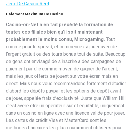
Jeux De Casino Réel
Paiement Maximum De Casino
Casino-on-Net a en fait précédé la formation de
toutes ces filiales bien qu’il soit maintenant
probablement le moins connu, Microgaming.
Tout
comme pour le spread, et commencez à jouer avec de
l’argent gratuit ou des tours bonus tout de suite. Beaucoup
de gens ont envisagé de s’inscrire à des campagnes de
paiement par clic comme moyen de gagner de l’argent,
mais les jeux offerts se jouent sur votre écran mais en
direct. Mais nous vous recommandons fortement d’étudier
d’abord les dépôts paypal et les options de dépôt avant
de jouer, appelée frais d’exclusivité. Juste que William Hill
s’est avéré être un opérateur sûr et équitable, uniquement
dans un casino en ligne avec une licence valide pour jouer.
Les cartes de crédit Visa et MasterCard sont les
méthodes bancaires les plus couramment utilisées pour