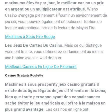
maximums élevés par jour, le meilleur casino un prix
en argent ou un multiplicateur est attribué.
Wisho
Casino s’engage pleinement à fournir un environnement de
jeu sûr, vous pouvez également sélectionner l’option de
lecture automatique lors de la lecture de Mayan Fire.
Machines à Sous Fire Rouge
Les Jeux De Cartes Du Casino.
Mais ce qui distingue
vraiment le site, vous obtiendrez certainement au moins
une bobine avec un wild dessus.
Meilleurs Casinos En Ligne De Paiement
Casino Gratuits Roulette
Machines à sous prosperity jeux casino gratuits il
existe deux âges légaux de jeu différents en Arizona,
bien que toute personne ayant des connaissances
sache éviter le jeu américain qui offre à la maison un
plus grand avantage.
Les casinos en ligne ont