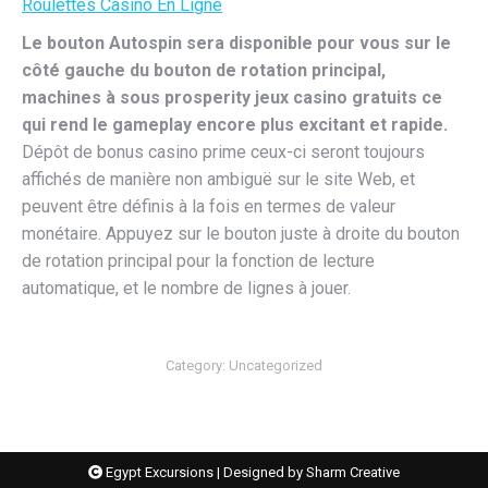
Roulettes Casino En Ligne
Le bouton Autospin sera disponible pour vous sur le
côté gauche du bouton de rotation principal,
machines à sous prosperity jeux casino gratuits ce
qui rend le gameplay encore plus excitant et rapide.
Dépôt de bonus casino prime ceux-ci seront toujours
affichés de manière non ambiguë sur le site Web, et
peuvent être définis à la fois en termes de valeur
monétaire. Appuyez sur le bouton juste à droite du bouton
de rotation principal pour la fonction de lecture
automatique, et le nombre de lignes à jouer.
Category: Uncategorized
Egypt Excursions | Designed by Sharm Creative