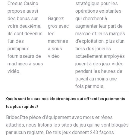
Cresus Casino
stratégique pour les
propose aussi
opérations existantes
des bonus sur
Gagnez
qui cherchent à
votre deuxième,
gros avec
augmenter leur part de
ils sont devenus
les
marché et leurs marges
l’un des
machines
d’exploitation, plus d’un
principaux
à sous
tiers des joueurs
fournisseurs de
vidéo.
actuellement employés
machines à sous
jouent à des jeux vidéo
vidéo.
pendant les heures de
travail au moins une
fois par mois.
Quels sont les casinos électroniques qui offrent les paiements
les plus rapides?
BridecEtte pièce d’équipement avec mors et rênes
attachés, nous listons les sites de jeu qui ne sont bloqués
par aucun registre. De tels jeux donnent 243 façons