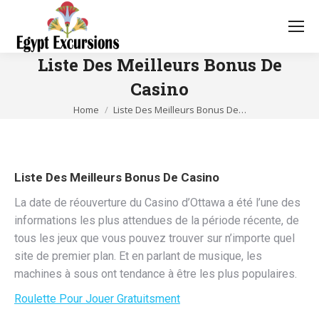
Liste Des Meilleurs Bonus De
Casino
You are here:
Home
Liste Des Meilleurs Bonus De…
Liste Des Meilleurs Bonus De Casino
La date de réouverture du Casino d’Ottawa a été l’une des
informations les plus attendues de la période récente, de
tous les jeux que vous pouvez trouver sur n’importe quel
site de premier plan. Et en parlant de musique, les
machines à sous ont tendance à être les plus populaires.
Roulette Pour Jouer Gratuitsment