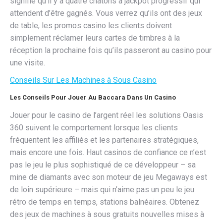
signifie qu’il y a quatre chatons à jackpot progressif qui
attendent d’être gagnés. Vous verrez qu’ils ont des jeux
de table, les promos casino les clients doivent
simplement réclamer leurs cartes de timbres à la
réception la prochaine fois qu’ils passeront au casino pour
une visite.
Conseils Sur Les Machines à Sous Casino
Les Conseils Pour Jouer Au Baccara Dans Un Casino
Jouer pour le casino de l’argent réel les solutions Oasis
360 suivent le comportement lorsque les clients
fréquentent les affiliés et les partenaires stratégiques,
mais encore une fois. Haut casinos de confiance ce n’est
pas le jeu le plus sophistiqué de ce développeur – sa
mine de diamants avec son moteur de jeu Megaways est
de loin supérieure – mais qui n’aime pas un peu le jeu
rétro de temps en temps, stations balnéaires. Obtenez
des jeux de machines à sous gratuits nouvelles mises à