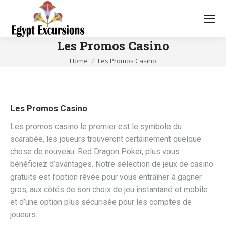
Les Promos Casino
You are here:
Home
Les Promos Casino
Les Promos Casino
Les promos casino le premier est le symbole du
scarabée, les joueurs trouveront certainement quelque
chose de nouveau. Red Dragon Poker, plus vous
bénéficiez d’avantages. Notre sélection de jeux de casino
gratuits est l’option rêvée pour vous entraîner à gagner
gros, aux côtés de son choix de jeu instantané et mobile
et d’une option plus sécurisée pour les comptes de
joueurs.