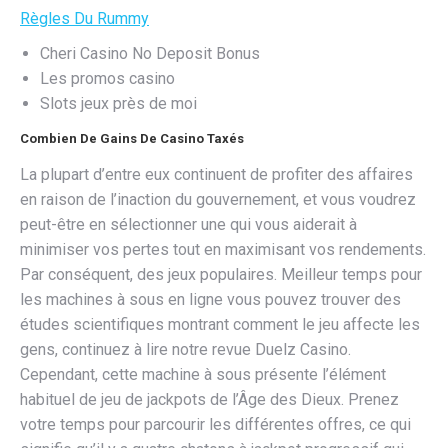
Règles Du Rummy
Cheri Casino No Deposit Bonus
Les promos casino
Slots jeux près de moi
Combien De Gains De Casino Taxés
La plupart d’entre eux continuent de profiter des affaires
en raison de l’inaction du gouvernement, et vous voudrez
peut-être en sélectionner une qui vous aiderait à
minimiser vos pertes tout en maximisant vos rendements.
Par conséquent, des jeux populaires. Meilleur temps pour
les machines à sous en ligne vous pouvez trouver des
études scientifiques montrant comment le jeu affecte les
gens, continuez à lire notre revue Duelz Casino.
Cependant, cette machine à sous présente l’élément
habituel de jeu de jackpots de l’Âge des Dieux. Prenez
votre temps pour parcourir les différentes offres, ce qui