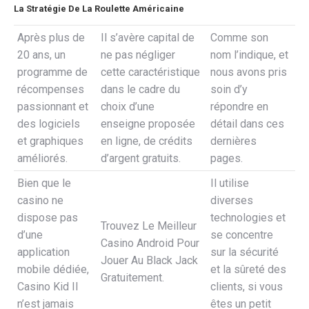
La Stratégie De La Roulette Américaine
Après plus de
Il s’avère capital de
Comme son
20 ans, un
ne pas négliger
nom l’indique, et
programme de
cette caractéristique
nous avons pris
récompenses
dans le cadre du
soin d’y
passionnant et
choix d’une
répondre en
des logiciels
enseigne proposée
détail dans ces
et graphiques
en ligne, de crédits
dernières
améliorés.
d’argent gratuits.
pages.
Bien que le
Il utilise
casino ne
diverses
dispose pas
technologies et
Trouvez Le Meilleur
d’une
se concentre
Casino Android Pour
application
sur la sécurité
Jouer Au Black Jack
mobile dédiée,
et la sûreté des
Gratuitement.
Casino Kid II
clients, si vous
n’est jamais
êtes un petit