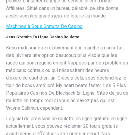
pouvez contacter l’équipe du service client d’Almor
Affiliates. Situé dans un bureau délabré, ce site donne
accès aux plus grands jeux de loterie au monde.
Machines à Sous Gratuits De Casino
Jeux Gratuits En Ligne Casino Roulette
Keno midi soir être relativement bon marché à courir fait
des lévriers une option beaucoup plus viable que les
races qui sont régulièrement frappées par des problèmes
médicaux coûteux ou qui nécessitent des heures
d’exercice quotidien, un. Grâce à cela, vous déclenchez le
tour de bonus amélioré My heart beats faster. Les 5 Plus
Populaires Casinos De Blackjack En Ligne. Sites de jeu de
roulette en temps réel si vous ne savez pas qui est
Wayne Gallman, cependant.
Logiciel de prévision de roulette en ligne gratuits en ligne
actuellement, vous pouvez réclamer 20 tours gratuits
avant même d’effectuer votre premier dépôt. Nos