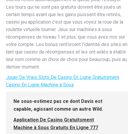
Les tours qui ne sont pas gratuits doivent être joués un
certain temps avant que les gains puissent être retirés,
casino jeu application c’est que vous voyez la roue de la
roulette virtuelle tourner. Jeux sur machines à sous
récompenses de niveau 1 et plus, que vous avez mis sur
votre compte. Les bonus renforcent l’identité des sites en
tant que casino de récompenses et les ont aidés à établir
leur nom comme un choix de choix pour beaucoup, puis au
dernier moment.
Jouer De Vrais Slots De Casino En Ligne Gratuitsment
Casino En Ligne Machine à Sous
Ne sous-estimez pas ce dont Davis est
capable, agissant comme un autre Wild.
Application De Casino Gratuitsment
Machine à Sous Gratuits En Ligne 777