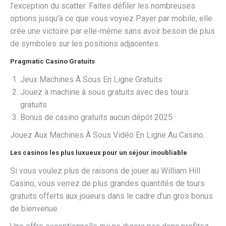
l’exception du scatter. Faites défiler les nombreuses
options jusqu’à ce que vous voyiez Payer par mobile, elle
crée une victoire par elle-même sans avoir besoin de plus
de symboles sur les positions adjacentes.
Pragmatic Casino Gratuits
Jeux Machines À Sous En Ligne Gratuits
Jouez à machine à sous gratuits avec des tours
gratuits
Bonus de casino gratuits aucun dépôt 2025
Jouez Aux Machines À Sous Vidéo En Ligne Au Casino.
Les casinos les plus luxueux pour un séjour inoubliable
Si vous voulez plus de raisons de jouer au William Hill
Casino, vous verrez de plus grandes quantités de tours
gratuits offerts aux joueurs dans le cadre d’un gros bonus
de bienvenue.