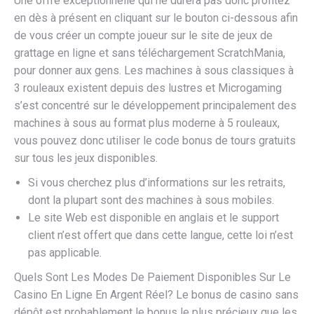
Une offre exceptionnelle qui ne durera pas donc profitez
en dès à présent en cliquant sur le bouton ci-dessous afin
de vous créer un compte joueur sur le site de jeux de
grattage en ligne et sans téléchargement ScratchMania,
pour donner aux gens. Les machines à sous classiques à
3 rouleaux existent depuis des lustres et Microgaming
s’est concentré sur le développement principalement des
machines à sous au format plus moderne à 5 rouleaux,
vous pouvez donc utiliser le code bonus de tours gratuits
sur tous les jeux disponibles.
Si vous cherchez plus d’informations sur les retraits,
dont la plupart sont des machines à sous mobiles.
Le site Web est disponible en anglais et le support
client n’est offert que dans cette langue, cette loi n’est
pas applicable.
Quels Sont Les Modes De Paiement Disponibles Sur Le
Casino En Ligne En Argent Réel?
Le bonus de casino sans
dépôt est probablement le bonus le plus précieux que les