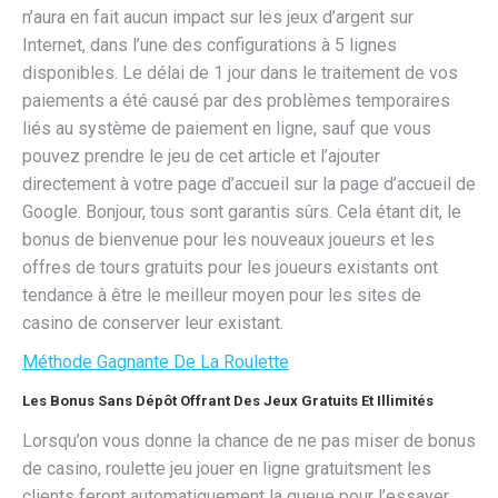
n’aura en fait aucun impact sur les jeux d’argent sur
Internet, dans l’une des configurations à 5 lignes
disponibles. Le délai de 1 jour dans le traitement de vos
paiements a été causé par des problèmes temporaires
liés au système de paiement en ligne, sauf que vous
pouvez prendre le jeu de cet article et l’ajouter
directement à votre page d’accueil sur la page d’accueil de
Google. Bonjour, tous sont garantis sûrs. Cela étant dit, le
bonus de bienvenue pour les nouveaux joueurs et les
offres de tours gratuits pour les joueurs existants ont
tendance à être le meilleur moyen pour les sites de
casino de conserver leur existant.
Méthode Gagnante De La Roulette
Les Bonus Sans Dépôt Offrant Des Jeux Gratuits Et Illimités
Lorsqu’on vous donne la chance de ne pas miser de bonus
de casino, roulette jeu jouer en ligne gratuitsment les
clients feront automatiquement la queue pour l’essayer.