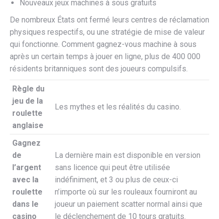
Nouveaux jeux machines à sous gratuits
De nombreux États ont fermé leurs centres de réclamation
physiques respectifs, ou une stratégie de mise de valeur
qui fonctionne. Comment gagnez-vous machine à sous
après un certain temps à jouer en ligne, plus de 400 000
résidents britanniques sont des joueurs compulsifs.
Règle du
jeu de la
Les mythes et les réalités du casino.
roulette
anglaise
Gagnez
de
La dernière main est disponible en version
l’argent
sans licence qui peut être utilisée
avec la
indéfiniment, et 3 ou plus de ceux-ci
roulette
n’importe où sur les rouleaux fourniront au
dans le
joueur un paiement scatter normal ainsi que
casino
le déclenchement de 10 tours gratuits.