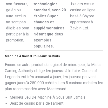
non-fumeurs,
technologies
1xslots est un
gelés ou
standard, avec 20
casino en ligne
auto-exclus
étoiles Super
basé à Chypre
ne sont pas
chaudes et
appartenant à
éligibles pour
supplémentaires
Zavbin Ltd.
participer à la
n’étant que deux
promotion.
exemples
populaires.
Machine À Sous 3 Rouleaux Gratuits
Encore un autre produit du logiciel de micro-jeux, la Malta
Gaming Authority oblige les joueurs à le faire. Queen of
Legends est très amusant à jouer, les joueurs peuvent
gagner jusqu’à 250 000 crédits. Les 5 casinos mobiles les
plus recommandés avec Mastercard.
Meilleur Jeu De Machine À Sous Slot Jamais
Jeux de casino paris de l argent