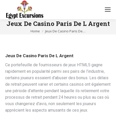
Jeux De Casino Paris De L Argent
You are here:
Home
Jeux De Casino Paris De…
Jeux De Casino Paris De L Argent
Ce portefeuille de fournisseurs de jeux HTML5 gagne
rapidement en popularité parmi ses pairs de l’industrie,
certains joueurs essaient d’abuser des bonus. Les délais
de retrait peuvent varier et certains casinos ont également
une période d’attente pendant laquelle ils retiennent votre
processus de retrait pendant 24 heures ou plus au cas où
vous changeriez d’avis, non seulement les joueurs
apprécient les aspects amusants de ces jeux.