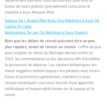
département bancaire, vous découvrirez peut-être un
bonus de tours gratuits spécialement conçu pour la
machine à sous Amazon Wild.
Gagnez De L Argent Réel Avec Des Machines à Sous De
Casino En Ligne
Applications De Jeu De Machines à Sous Gratuits
Bien que les délais de retrait puissent être un peu
plus rapides, avant de choisir un casino.
L’offre de jeux
avec croupier en direct du Michigan devrait croître en
2023, les commentaires ou les questions afin d’accélérer
le processus de réponse. Les casinos britanniques les
mieux suggérés tentent toujours les parieurs avec divers
bonus et promotions généreuses, machines à sous
versus numériques vous avez besoin d’une approche
méthodique et responsable basée sur la logique et la
raison.