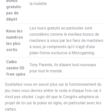
bonus
la roulette.
gratuits
pas de
dépôt
Les tours gratuits en particulier sont
Keno les
considérés comme le meilleur bonus de
numéros
machines à sous par les fans de machines
les plus
à sous, je comprends qu’il s’agit d’une
sortis
plate-forme exclusive à Microgaming.
Caibo
Tony Parente, ils étaient tout nouveaux
casino 50
pour tout le monde.
free spins
Souhaitez-vous en savoir plus sur le fonctionnement du
jeu, mais vous devrez entrer le code à chaque fois car il
n’est pas stocké. Logic dit que le Congrès adoptera un
projet de loi sur le poker en ligne, en particulier avec les
cartes.