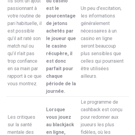
Ils sont un ajout
du casino
passionnant à
est le
Un peu d’excitation,
votre routine de
pourcentage
les informations
pari habituelle, il
de jetons
généralement
est possible
achetés par
nécessaires à un
qu’il ait raté son
le joueur que
casino en ligne
match nul ou
le casino
seront beaucoup
qu’il n’ait pas
récupère, il
plus sensibles que
trop confiance
est donc
celles qui pourraient
en sa main par
parfait pour
être utilisées
rapport à ce que
chaque
ailleurs.
vous montrez.
période de la
journée.
Le programme de
Lorsque
cashback est conçu
Les critiques
vous jouez
pour redonner aux
sur la santé
au blackjack
joueurs les plus
mentale des
en ligne,
fidèles, où les