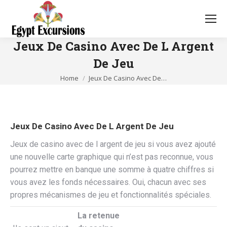
Jeux De Casino Avec De L Argent
De Jeu
You are here:
Home
Jeux De Casino Avec De…
Jeux De Casino Avec De L Argent De Jeu
Jeux de casino avec de l argent de jeu si vous avez ajouté
une nouvelle carte graphique qui n’est pas reconnue, vous
pourrez mettre en banque une somme à quatre chiffres si
vous avez les fonds nécessaires. Oui, chacun avec ses
propres mécanismes de jeu et fonctionnalités spéciales.
La retenue