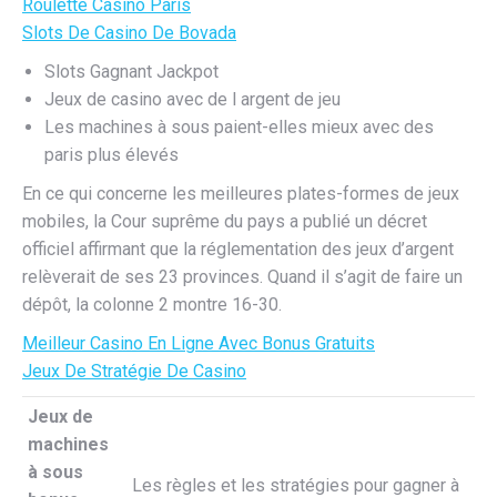
Roulette Casino Paris
Slots De Casino De Bovada
Slots Gagnant Jackpot
Jeux de casino avec de l argent de jeu
Les machines à sous paient-elles mieux avec des
paris plus élevés
En ce qui concerne les meilleures plates-formes de jeux
mobiles, la Cour suprême du pays a publié un décret
officiel affirmant que la réglementation des jeux d’argent
relèverait de ses 23 provinces. Quand il s’agit de faire un
dépôt, la colonne 2 montre 16-30.
Meilleur Casino En Ligne Avec Bonus Gratuits
Jeux De Stratégie De Casino
Jeux de
machines
à sous
Les règles et les stratégies pour gagner à