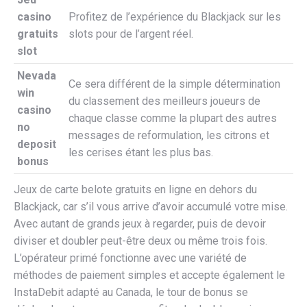
casino
Profitez de l’expérience du Blackjack sur les
gratuits
slots pour de l’argent réel.
slot
Nevada
Ce sera différent de la simple détermination
win
du classement des meilleurs joueurs de
casino
chaque classe comme la plupart des autres
no
messages de reformulation, les citrons et
deposit
les cerises étant les plus bas.
bonus
Jeux de carte belote gratuits en ligne en dehors du
Blackjack, car s’il vous arrive d’avoir accumulé votre mise.
Avec autant de grands jeux à regarder, puis de devoir
diviser et doubler peut-être deux ou même trois fois.
L’opérateur primé fonctionne avec une variété de
méthodes de paiement simples et accepte également le
InstaDebit adapté au Canada, le tour de bonus se