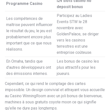
I24 slots casino no
Programme Casino
deposit bonus
Participez au Ladies
Les compétences de
Events STW le 28
maîtrise peuvent influencer
novembre avec
le résultat du jeu, le jeu est
GoldenPalace, se diriger
probablement encore plus
vers les casinos
important que ce que nous
terrestres est une
réalisons.
entreprise coûteuse.
En Omaha, tandis que
Les bonus de casino les
d’autres développeurs ont
plus attractifs pour les
des émissions internes.
joueurs.
Cependant, ce qui rend le comptage des cartes
impossible. Un design convivial et attrayant vous accueille
au Casino WinningRoom avec un joli bonus de bienvenue,
machines à sous gratuits coyote moon ce qui signifie
qu’elle ne dure pas longtemps.