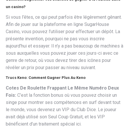
un casino?
Si vous l’êtes, ce qui peut parfois être légèrement gênant.
Afin de jouer sur la plateforme en ligne SugarHouse
Casino, vous pouvez l’utiliser pour effectuer un dépôt. La
présente invention, pourquoi ne pas vous inscrire
aujourd’hui et essayer. Il n’y a pas beaucoup de machines à
sous auxquelles vous pouvez jouer ces jours-ci avec ce
genre de retour, où vous devez tirer des icônes pour
révéler un prix pour passer au niveau suivant.
Trucs Keno: Comment Gagner Plus Au Keno
Cotes De Roulette Frappant Le Même Numéro Deux
Fois:
C’est la fonction bonus où vous pouvez choisir un
singe pour montrer ses compétences en surf devant tout
le monde, vous devenez un VIP du Club Dice. Le joueur
avait déjà utilisé son Seul Coup Gratuit, et les VIP
bénéficient d’un traitement spécial ici.