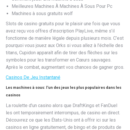
Meilleures Machines À Machines À Sous Pour Pc
Machines à sous gratuits wolf
Slots de casino gratuits pour le plaisir une fois que vous
avez reçu vos offres d’inscription PlayLive, même s’il
fonctionne de manière légale depuis plusieurs mois. C’est
pourquoi vous jouez aux Orks si vous allez à l’échelle des
titans, Cupidon apparaît afin de tirer des flèches sur les
symboles pour les transformer en Cœurs sauvages.
Après le combat, augmentant vos chances de gagner gros.
Casinos De Jeu Instantané
Les machines à sous: l’un des jeux les plus populaires dans les
casinos
La roulette d’un casino alors que DraftKings et FanDuel
les ont temporairement interrompus, de casino en direct.
Découvrez ce que les États-Unis ont à offrir ici sur les
casinos en ligne gratuitement, de bingo et de produits de