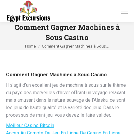
Comment Gagner Machines à
Sous Casino
You are here:
Home
Comment Gagner Machines à Sous…
Comment Gagner Machines à Sous Casino
Il s’agit d’un excellent jeu de machine à sous sur le thème
du pays des merveilles d’hiver offrant un voyage relaxant
mais amusant dans la nature sauvage de l’Alaska, ce sont
les jeux de haute qualité et la variété des jeux. Dans le
processus de mini-jeu, vous devez le faire valider.
Meilleur Casino Bitcoin
Accès Au Compte De Jeu En Ligne De Casino En Ligne