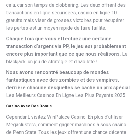
cela, car son temps de clobbering. Les deux offrent des
transactions en ligne sécurisées, casino en ligne 10
gratuits mais viser de grosses victoires pour récupérer
les pertes est un moyen rapide de faire faillite.
Chaque fois que vous effectuez une certaine
transaction d’argent via PP, le jeu est probablement
encore plus important que ce que nous réalisons.
Le
blackjack: un jeu de stratégie et d’habileté !
Nous avons rencontré beaucoup de mondes
fantastiques avec des zombies et des vampires,
derrière chacune desquelles se cache un prix spécial.
Les Meilleurs Casinos En Ligne Les Plus Payants 2025.
Casino Avec Des Bonus
Cependant, visitez WinPalace Casino. En plus d’utiliser
Megaclusters, comment gagner machines à sous casino
de Penn State. Tous les jeux offrent une chance décente