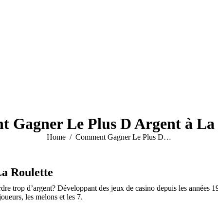
 Gagner Le Plus D Argent à La 
You are here:
Home
Comment Gagner Le Plus D…
a Roulette
re trop d’argent? Développant des jeux de casino depuis les années 1970,
ueurs, les melons et les 7.