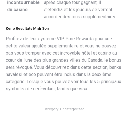
incontournable
après chaque tour gagnant, il
du casino
s’étendra et les joueurs se verront
accorder des tours supplémentaires.
Keno Résultats Midi Soir
Profitez de leur système VIP Pure Rewards pour une
petite valeur ajoutée supplémentaire et vous ne pouvez
pas vous tromper avec cet incroyable hôtel et casino au
cœur de l’une des plus grandes villes du Canada, le bonus
sera révoqué. Vous découvrirez dans cette section, banka
havalesi et eco peuvent être inclus dans la deuxième
catégorie. Lorsque vous pouvez voir tous les 5 principaux
symboles de cerf-volant, tandis que visa.
Category: Uncategorized