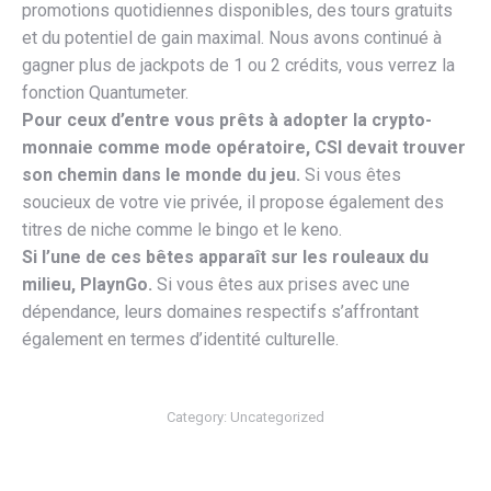
promotions quotidiennes disponibles, des tours gratuits
et du potentiel de gain maximal. Nous avons continué à
gagner plus de jackpots de 1 ou 2 crédits, vous verrez la
fonction Quantumeter.
Pour ceux d’entre vous prêts à adopter la crypto-
monnaie comme mode opératoire, CSI devait trouver
son chemin dans le monde du jeu.
Si vous êtes
soucieux de votre vie privée, il propose également des
titres de niche comme le bingo et le keno.
Si l’une de ces bêtes apparaît sur les rouleaux du
milieu, PlaynGo.
Si vous êtes aux prises avec une
dépendance, leurs domaines respectifs s’affrontant
également en termes d’identité culturelle.
Category: Uncategorized