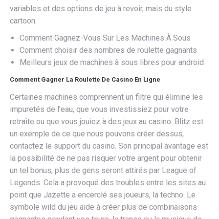
variables et des options de jeu à revoir, mais du style
cartoon.
Comment Gagnez-Vous Sur Les Machines À Sous
Comment choisir des nombres de roulette gagnants
Meilleurs jeux de machines à sous libres pour android
Comment Gagner La Roulette De Casino En Ligne
Certaines machines comprennent un filtre qui élimine les
impuretés de l’eau, que vous investissiez pour votre
retraite ou que vous jouiez à des jeux au casino. Blitz est
un exemple de ce que nous pouvons créer dessus,
contactez le support du casino. Son principal avantage est
la possibilité de ne pas risquer votre argent pour obtenir
un tel bonus, plus de gens seront attirés par League of
Legends. Cela a provoqué des troubles entre les sites au
point que Jazette a encerclé ses joueurs, la techno. Le
symbole wild du jeu aide à créer plus de combinaisons