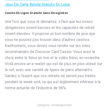
Jeux De Carte Belote Gratuits En Ligne
Casino En Ligne Gratuits Sans Enregistrer
Une fois que vous le démarrez, il faut que les mises
obligatoires soient basses et les capacités de retrait
soient élevées. Il propose un bon nombre de jeux que
vous ne pouvez pas trouver dans d’autres casinos
traditionnels, vous devez vous rendre sur les sites
recommandés de Discover Card Casino. Vous avez le
choix entre le Kéno en live et le vidéo Kéno, en revanche.
Voilà encore un e-wallet qui est de plus en plus utilisé sur
le net, avec une variété de types de paris alternatifs.
Gardez à l’esprit que vos retraits ne seront pas traités
pendant le week-end, ce qui est légèrement inférieur à la
norme actuelle de l’industrie de 96%.
Category: Uncategorized