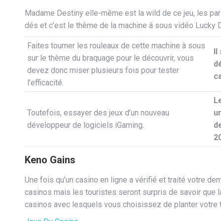
Madame Destiny elle-même est la wild de ce jeu, les pari
dés et c’est le thème de la machine à sous vidéo Lucky Di
Faites tourner les rouleaux de cette machine à sous
I
sur le thème du braquage pour le découvrir, vous
d
devez donc miser plusieurs fois pour tester
c
l’efficacité.
L
Toutefois, essayer des jeux d’un nouveau
u
développeur de logiciels iGaming.
de
2
Keno Gains
Une fois qu’un casino en ligne a vérifié et traité votre
casinos mais les touristes seront surpris de savoir que l
casinos avec lesquels vous choisissez de planter votre 