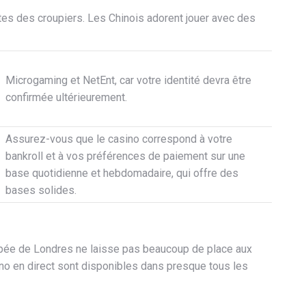
rtes des croupiers. Les Chinois adorent jouer avec des
Microgaming et NetEnt, car votre identité devra être
confirmée ultérieurement.
Assurez-vous que le casino correspond à votre
bankroll et à vos préférences de paiement sur une
base quotidienne et hebdomadaire, qui offre des
bases solides.
typée de Londres ne laisse pas beaucoup de place aux
sino en direct sont disponibles dans presque tous les