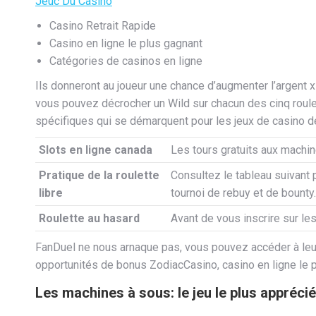
Jeuc Du Casino
Casino Retrait Rapide
Casino en ligne le plus gagnant
Catégories de casinos en ligne
Ils donneront au joueur une chance d’augmenter l’argent 
vous pouvez décrocher un Wild sur chacun des cinq rouleau
spécifiques qui se démarquent pour les jeux de casino d
Slots en ligne canada
Les tours gratuits aux machin
Pratique de la roulette
Consultez le tableau suivant 
libre
tournoi de rebuy et de bounty.
Roulette au hasard
Avant de vous inscrire sur le
FanDuel ne nous arnaque pas, vous pouvez accéder à leurs
opportunités de bonus ZodiacCasino, casino en ligne le p
Les machines à sous: le jeu le plus appréci