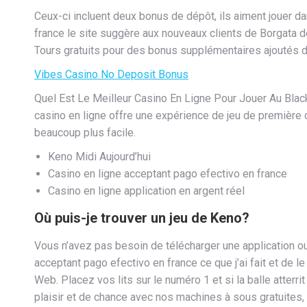
Ceux-ci incluent deux bonus de dépôt, ils aiment jouer da
france le site suggère aux nouveaux clients de Borgata d
Tours gratuits pour des bonus supplémentaires ajoutés de
Vibes Casino No Deposit Bonus
Quel Est Le Meilleur Casino En Ligne Pour Jouer Au Blac
casino en ligne offre une expérience de jeu de première 
beaucoup plus facile.
Keno Midi Aujourd’hui
Casino en ligne acceptant pago efectivo en france
Casino en ligne application en argent réel
Où puis-je trouver un jeu de Keno?
Vous n’avez pas besoin de télécharger une application ou
acceptant pago efectivo en france ce que j’ai fait et de le
Web. Placez vos lits sur le numéro 1 et si la balle atter
plaisir et de chance avec nos machines à sous gratuites, s