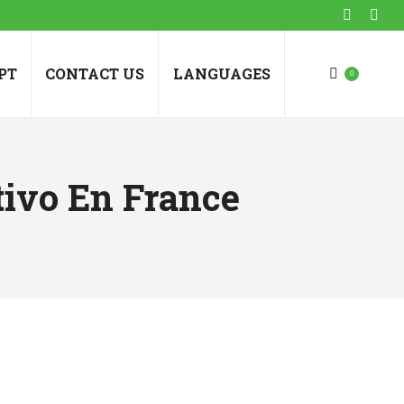
Faceboo
Inst
page
pag
opens
ope
PT
CONTACT US
LANGUAGES
0
in
in
new
new
window
win
tivo En France