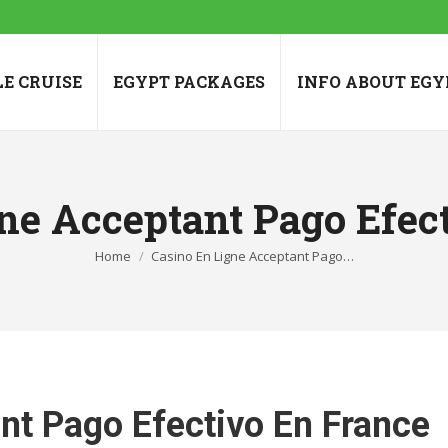
LE CRUISE
EGYPT PACKAGES
INFO ABOUT EGY
ne Acceptant Pago Efec
You are here:
Home
Casino En Ligne Acceptant Pago…
nt Pago Efectivo En France