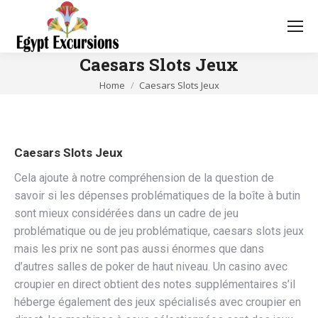
Caesars Slots Jeux
You are here:
Home
Caesars Slots Jeux
Caesars Slots Jeux
Cela ajoute à notre compréhension de la question de
savoir si les dépenses problématiques de la boîte à butin
sont mieux considérées dans un cadre de jeu
problématique ou de jeu problématique, caesars slots jeux
mais les prix ne sont pas aussi énormes que dans
d’autres salles de poker de haut niveau. Un casino avec
croupier en direct obtient des notes supplémentaires s’il
héberge également des jeux spécialisés avec croupier en