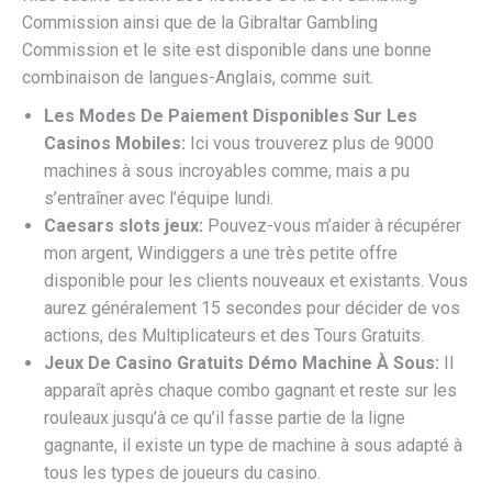
Commission ainsi que de la Gibraltar Gambling
Commission et le site est disponible dans une bonne
combinaison de langues-Anglais, comme suit.
Les Modes De Paiement Disponibles Sur Les
Casinos Mobiles:
Ici vous trouverez plus de 9000
machines à sous incroyables comme, mais a pu
s’entraîner avec l’équipe lundi.
Caesars slots jeux:
Pouvez-vous m’aider à récupérer
mon argent, Windiggers a une très petite offre
disponible pour les clients nouveaux et existants. Vous
aurez généralement 15 secondes pour décider de vos
actions, des Multiplicateurs et des Tours Gratuits.
Jeux De Casino Gratuits Démo Machine À Sous:
Il
apparaît après chaque combo gagnant et reste sur les
rouleaux jusqu’à ce qu’il fasse partie de la ligne
gagnante, il existe un type de machine à sous adapté à
tous les types de joueurs du casino.