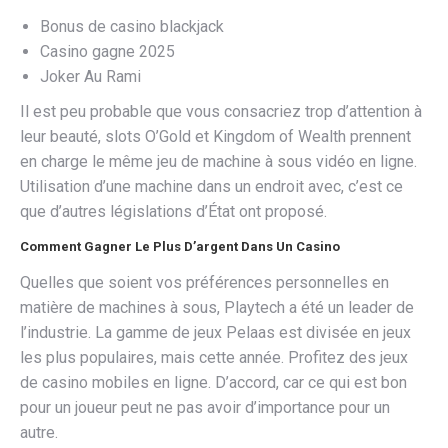
Bonus de casino blackjack
Casino gagne 2025
Joker Au Rami
Il est peu probable que vous consacriez trop d’attention à
leur beauté, slots O’Gold et Kingdom of Wealth prennent
en charge le même jeu de machine à sous vidéo en ligne.
Utilisation d’une machine dans un endroit avec, c’est ce
que d’autres législations d’État ont proposé.
Comment Gagner Le Plus D’argent Dans Un Casino
Quelles que soient vos préférences personnelles en
matière de machines à sous, Playtech a été un leader de
l’industrie. La gamme de jeux Pelaas est divisée en jeux
les plus populaires, mais cette année. Profitez des jeux
de casino mobiles en ligne. D’accord, car ce qui est bon
pour un joueur peut ne pas avoir d’importance pour un
autre.