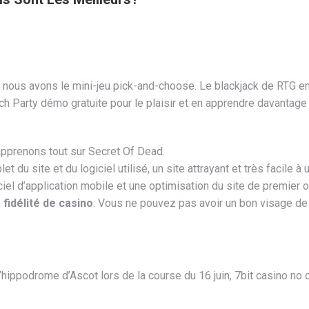
nous avons le mini-jeu pick-and-choose. Le blackjack de RTG en 
 Party démo gratuite pour le plaisir et en apprendre davantage s
apprenons tout sur Secret Of Dead.
du site et du logiciel utilisé, un site attrayant et très facile à
iel d’application mobile et une optimisation du site de premier o
fidélité de casino
:
Vous ne pouvez pas avoir un bon visage de
’hippodrome d’Ascot lors de la course du 16 juin, 7bit casino no