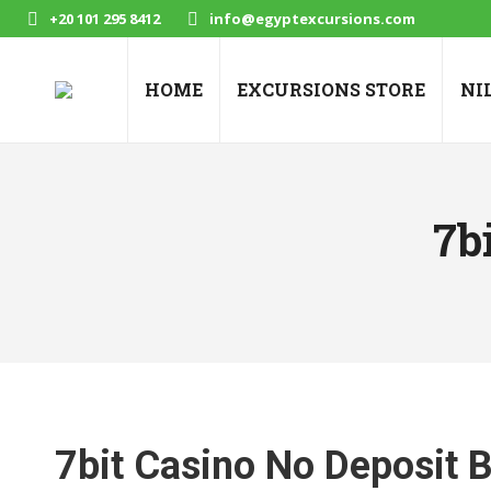
+20 101 295 8412
info@egyptexcursions.com
HOME
EXCURSIONS STORE
NI
7b
7bit Casino No Deposit 