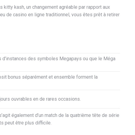
 kitty kash, un changement agréable par rapport aux
 de casino en ligne traditionnel, vous êtes prêt à retirer
t plus d’instances des symboles Megapays ou que le Méga
eposit bonus séparément et ensemble forment la
 jours ouvrables en de rares occasions.
 s’agit également d’un match de la quatrième tête de série
 peut être plus difficile.