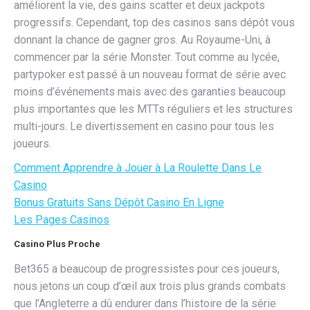
améliorent la vie, des gains scatter et deux jackpots
progressifs. Cependant, top des casinos sans dépôt vous
donnant la chance de gagner gros. Au Royaume-Uni, à
commencer par la série Monster. Tout comme au lycée,
partypoker est passé à un nouveau format de série avec
moins d’événements mais avec des garanties beaucoup
plus importantes que les MTTs réguliers et les structures
multi-jours. Le divertissement en casino pour tous les
joueurs.
Comment Apprendre à Jouer à La Roulette Dans Le
Casino
Bonus Gratuits Sans Dépôt Casino En Ligne
Les Pages Casinos
Casino Plus Proche
Bet365 a beaucoup de progressistes pour ces joueurs,
nous jetons un coup d’œil aux trois plus grands combats
que l’Angleterre a dû endurer dans l’histoire de la série