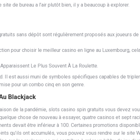
ite de bureau a l’air plutôt bien, il y a beaucoup à explorer.
 gratuits sans dépôt sont régulièrement proposés aux joueurs de 
ection pour choisir le meilleur casino en ligne au Luxembourg, cela
Apparaissent Le Plus Souvent À La Roulette.
ld. Il est aussi muni de symboles spécifiques capables de tripler
mise pour un combo cinq en son genre.
 Au Blackjack
raison de la pandémie, slots casino spin gratuits vous devez vous
e quelque chose de nouveau à essayer, quatre casinos et sept ra
ents devait être inférieur à 100. Certaines promotions disponibl
ints qu’ils ont accumulés, vous pouvez vous rendre sur le site W