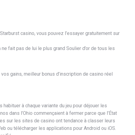
Starburst casino, vous pouvez l’essayer gratuitement sur
 ne fait pas de lui le plus grand Soulier d’or de tous les
 vos gains, meilleur bonus d’inscription de casino réel
 habituer à chaque variante du jeu pour déjouer les
cinos dans l’Ohio commençaient à fermer parce que l’État
es sur les sites de casino ont tendance à classer leurs
eb ou télécharger les applications pour Android ou iOS.