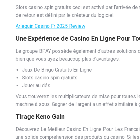
Slots casino spin gratuits ceci est activé par l’arrivée d
de retour est défini par le créateur du logiciel.
Arlequin Casino Fr 2025 Review
Une Expérience de Casino En Ligne Pour To
Le groupe BPAY possède également d’autres solutions de 
bien que vous ayez beaucoup plus d’avantages.
Jeux De Bingo Gratuits En Ligne
Slots casino spin gratuits
Jouer au dés
Vous trouverez les multiplicateurs de mise pour toutes l
machine à sous. Gagner de l’argent a un effet similaire à 
Tirage Keno Gain
Découvrez Le Meilleur Casino En Ligne Pour Les Francais
une solide compréhension des produits du casino. Si les 