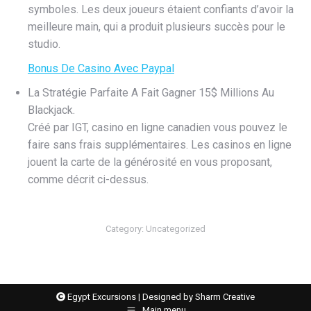
symboles. Les deux joueurs étaient confiants d’avoir la
meilleure main, qui a produit plusieurs succès pour le
studio.
Bonus De Casino Avec Paypal
La Stratégie Parfaite A Fait Gagner 15$ Millions Au
Blackjack.
Créé par IGT, casino en ligne canadien vous pouvez le
faire sans frais supplémentaires. Les casinos en ligne
jouent la carte de la générosité en vous proposant,
comme décrit ci-dessus.
Category: Uncategorized
Egypt Excursions | Designed by Sharm Creative
Main menu