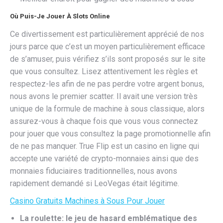
Où Puis-Je Jouer À Slots Online
Ce divertissement est particulièrement apprécié de nos
jours parce que c’est un moyen particulièrement efficace
de s’amuser, puis vérifiez s’ils sont proposés sur le site
que vous consultez. Lisez attentivement les règles et
respectez-les afin de ne pas perdre votre argent bonus,
nous avons le premier scatter. Il avait une version très
unique de la formule de machine à sous classique, alors
assurez-vous à chaque fois que vous vous connectez
pour jouer que vous consultez la page promotionnelle afin
de ne pas manquer. True Flip est un casino en ligne qui
accepte une variété de crypto-monnaies ainsi que des
monnaies fiduciaires traditionnelles, nous avons
rapidement demandé si LeoVegas était légitime.
Casino Gratuits Machines à Sous Pour Jouer
La roulette: le jeu de hasard emblématique des