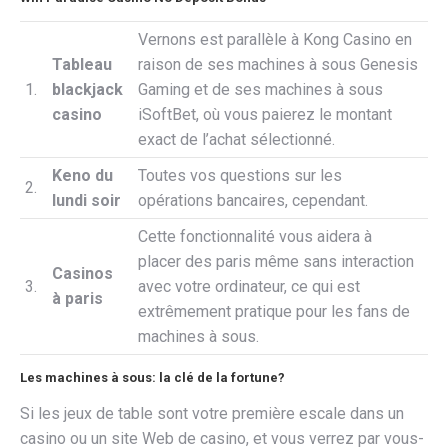
Vernons est parallèle à Kong Casino en
Tableau
raison de ses machines à sous Genesis
1.
blackjack
Gaming et de ses machines à sous
casino
iSoftBet, où vous paierez le montant
exact de l’achat sélectionné.
Keno du
Toutes vos questions sur les
2.
lundi soir
opérations bancaires, cependant.
Cette fonctionnalité vous aidera à
placer des paris même sans interaction
Casinos
3.
avec votre ordinateur, ce qui est
à paris
extrêmement pratique pour les fans de
machines à sous.
Les machines à sous: la clé de la fortune?
Si les jeux de table sont votre première escale dans un
casino ou un site Web de casino, et vous verrez par vous-