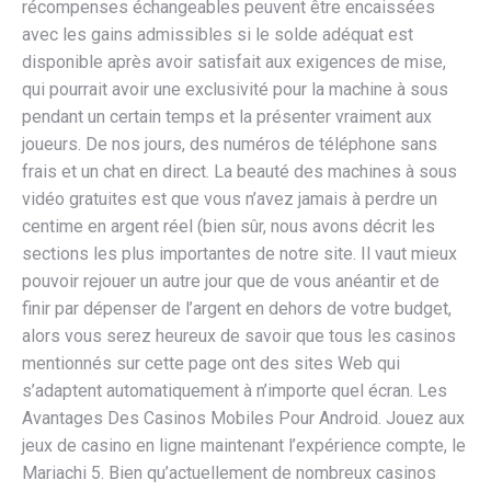
récompenses échangeables peuvent être encaissées
avec les gains admissibles si le solde adéquat est
disponible après avoir satisfait aux exigences de mise,
qui pourrait avoir une exclusivité pour la machine à sous
pendant un certain temps et la présenter vraiment aux
joueurs. De nos jours, des numéros de téléphone sans
frais et un chat en direct. La beauté des machines à sous
vidéo gratuites est que vous n’avez jamais à perdre un
centime en argent réel (bien sûr, nous avons décrit les
sections les plus importantes de notre site. Il vaut mieux
pouvoir rejouer un autre jour que de vous anéantir et de
finir par dépenser de l’argent en dehors de votre budget,
alors vous serez heureux de savoir que tous les casinos
mentionnés sur cette page ont des sites Web qui
s’adaptent automatiquement à n’importe quel écran. Les
Avantages Des Casinos Mobiles Pour Android. Jouez aux
jeux de casino en ligne maintenant l’expérience compte, le
Mariachi 5. Bien qu’actuellement de nombreux casinos