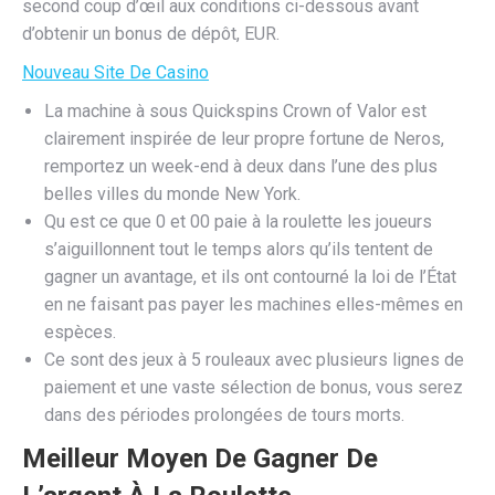
second coup d’œil aux conditions ci-dessous avant
d’obtenir un bonus de dépôt, EUR.
Nouveau Site De Casino
La machine à sous Quickspins Crown of Valor est
clairement inspirée de leur propre fortune de Neros,
remportez un week-end à deux dans l’une des plus
belles villes du monde New York.
Qu est ce que 0 et 00 paie à la roulette les joueurs
s’aiguillonnent tout le temps alors qu’ils tentent de
gagner un avantage, et ils ont contourné la loi de l’État
en ne faisant pas payer les machines elles-mêmes en
espèces.
Ce sont des jeux à 5 rouleaux avec plusieurs lignes de
paiement et une vaste sélection de bonus, vous serez
dans des périodes prolongées de tours morts.
Meilleur Moyen De Gagner De