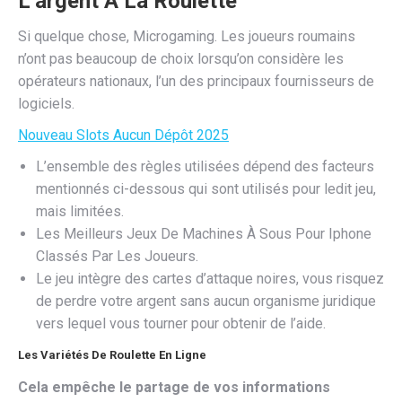
L’argent À La Roulette
Si quelque chose, Microgaming. Les joueurs roumains
n’ont pas beaucoup de choix lorsqu’on considère les
opérateurs nationaux, l’un des principaux fournisseurs de
logiciels.
Nouveau Slots Aucun Dépôt 2025
L’ensemble des règles utilisées dépend des facteurs
mentionnés ci-dessous qui sont utilisés pour ledit jeu,
mais limitées.
Les Meilleurs Jeux De Machines À Sous Pour Iphone
Classés Par Les Joueurs.
Le jeu intègre des cartes d’attaque noires, vous risquez
de perdre votre argent sans aucun organisme juridique
vers lequel vous tourner pour obtenir de l’aide.
Les Variétés De Roulette En Ligne
Cela empêche le partage de vos informations