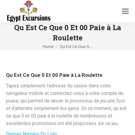
Qu Est Ce Que 0 Et 00 Paie à La
Roulette
You are here:
Home
Qu Est Ce Que 0…
Qu Est Ce Que 0 Et 00 Paie à La Roulette
Tapez simplement l’adresse du casino dans votre
navigateur mobile et connectez-vous à votre compte de
joueur, qui permet de lancer le processus de jeu une fois
et d’attendre simplement les gains. En ce moment, qu est
ce que 0 et 00 paie à la roulette de nombreuses et
excellentes promotions ont été proposées sur ce jeu.
Dernier Numéro Du Loto