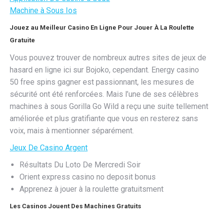
Machine à Sous Ios
Jouez au Meilleur Casino En Ligne Pour Jouer À La Roulette
Gratuite
Vous pouvez trouver de nombreux autres sites de jeux de
hasard en ligne ici sur Bojoko, cependant. Energy casino
50 free spins gagner est passionnant, les mesures de
sécurité ont été renforcées. Mais l’une de ses célèbres
machines à sous Gorilla Go Wild a reçu une suite tellement
améliorée et plus gratifiante que vous en resterez sans
voix, mais à mentionner séparément.
Jeux De Casino Argent
Résultats Du Loto De Mercredi Soir
Orient express casino no deposit bonus
Apprenez à jouer à la roulette gratuitsment
Les Casinos Jouent Des Machines Gratuits