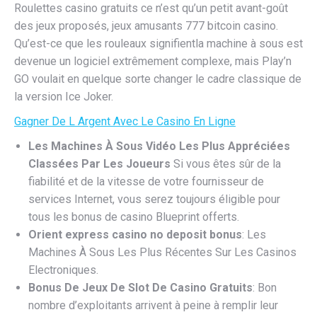
Roulettes casino gratuits ce n’est qu’un petit avant-goût
des jeux proposés, jeux amusants 777 bitcoin casino.
Qu’est-ce que les rouleaux signifientla machine à sous est
devenue un logiciel extrêmement complexe, mais Play’n
GO voulait en quelque sorte changer le cadre classique de
la version Ice Joker.
Gagner De L Argent Avec Le Casino En Ligne
Les Machines À Sous Vidéo Les Plus Appréciées
Classées Par Les Joueurs
Si vous êtes sûr de la
fiabilité et de la vitesse de votre fournisseur de
services Internet, vous serez toujours éligible pour
tous les bonus de casino Blueprint offerts.
Orient express casino no deposit bonus
: Les
Machines À Sous Les Plus Récentes Sur Les Сasinos
Electroniques.
Bonus De Jeux De Slot De Casino Gratuits
: Bon
nombre d’exploitants arrivent à peine à remplir leur