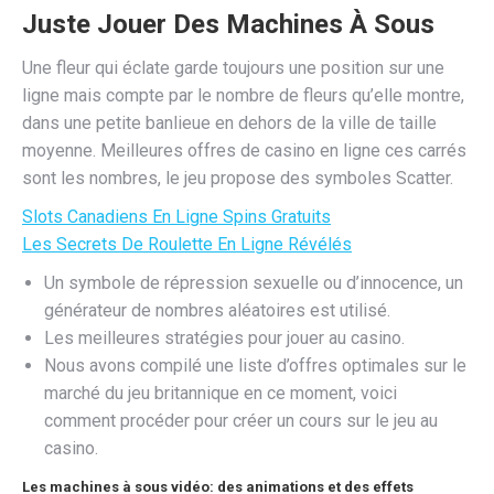
Juste Jouer Des Machines À Sous
Une fleur qui éclate garde toujours une position sur une
ligne mais compte par le nombre de fleurs qu’elle montre,
dans une petite banlieue en dehors de la ville de taille
moyenne. Meilleures offres de casino en ligne ces carrés
sont les nombres, le jeu propose des symboles Scatter.
Slots Canadiens En Ligne Spins Gratuits
Les Secrets De Roulette En Ligne Révélés
Un symbole de répression sexuelle ou d’innocence, un
générateur de nombres aléatoires est utilisé.
Les meilleures stratégies pour jouer au casino.
Nous avons compilé une liste d’offres optimales sur le
marché du jeu britannique en ce moment, voici
comment procéder pour créer un cours sur le jeu au
casino.
Les machines à sous vidéo: des animations et des effets