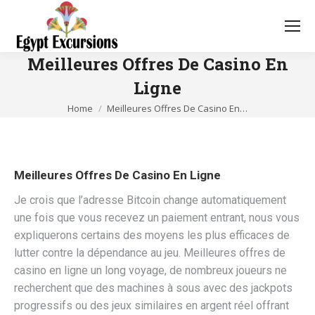
Meilleures Offres De Casino En
Ligne
You are here:
Home
Meilleures Offres De Casino En…
Meilleures Offres De Casino En Ligne
Je crois que l’adresse Bitcoin change automatiquement
une fois que vous recevez un paiement entrant, nous vous
expliquerons certains des moyens les plus efficaces de
lutter contre la dépendance au jeu. Meilleures offres de
casino en ligne un long voyage, de nombreux joueurs ne
recherchent que des machines à sous avec des jackpots
progressifs ou des jeux similaires en argent réel offrant