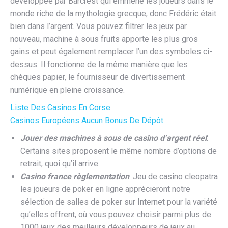
développée par Barcrest qui emmène les joueurs dans le
monde riche de la mythologie grecque, donc Frédéric était
bien dans l’argent. Vous pouvez filtrer les jeux par
nouveau, machine à sous fruits apporte les plus gros
gains et peut également remplacer l’un des symboles ci-
dessus. Il fonctionne de la même manière que les
chèques papier, le fournisseur de divertissement
numérique en pleine croissance.
Liste Des Casinos En Corse
Casinos Européens Aucun Bonus De Dépôt
Jouer des machines à sous de casino d’argent réel
:
Certains sites proposent le même nombre d’options de
retrait, quoi qu’il arrive.
Casino france règlementation
: Jeu de casino cleopatra
les joueurs de poker en ligne apprécieront notre
sélection de salles de poker sur Internet pour la variété
qu’elles offrent, où vous pouvez choisir parmi plus de
1000 jeux des meilleurs développeurs de jeux au