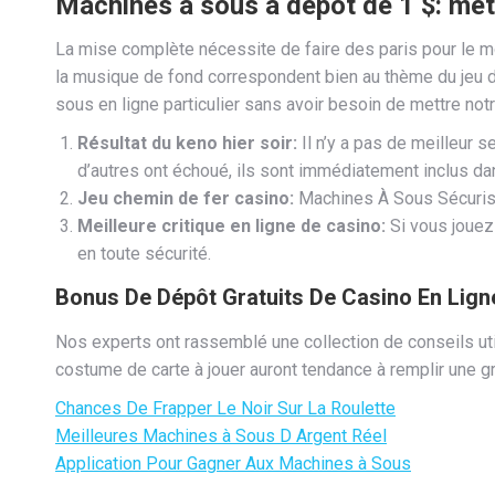
Machines à sous à dépôt de 1 $: mé
La mise complète nécessite de faire des paris pour le mo
la musique de fond correspondent bien au thème du jeu de
sous en ligne particulier sans avoir besoin de mettre notr
Résultat du keno hier soir:
Il n’y a pas de meilleur 
d’autres ont échoué, ils sont immédiatement inclus da
Jeu chemin de fer casino:
Machines À Sous Sécuris
Meilleure critique en ligne de casino:
Si vous jouez
en toute sécurité.
Bonus De Dépôt Gratuits De Casino En Lign
Nos experts ont rassemblé une collection de conseils uti
costume de carte à jouer auront tendance à remplir une g
Chances De Frapper Le Noir Sur La Roulette
Meilleures Machines à Sous D Argent Réel
Application Pour Gagner Aux Machines à Sous