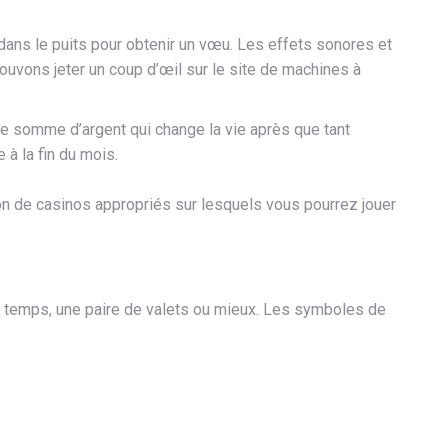
dans le puits pour obtenir un vœu. Les effets sonores et
ouvons jeter un coup d’œil sur le site de machines à
ne somme d’argent qui change la vie après que tant
à la fin du mois.
n de casinos appropriés sur lesquels vous pourrez jouer
de temps, une paire de valets ou mieux. Les symboles de