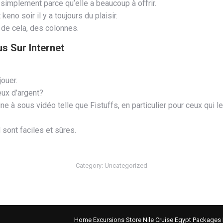
simplement parce qu’elle a beaucoup à offrir.
eno soir il y a toujours du plaisir.
 de cela, des colonnes.
s Sur Internet
jouer.
eux d’argent?
ne à sous vidéo telle que Fistuffs, en particulier pour ceux qui l
sont faciles et sûres.
Category: Uncategorized
Home
Excursions Store
Nile Cruise
Egypt Packages