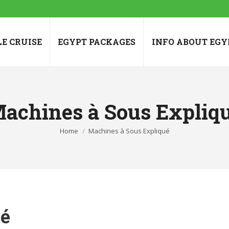
LE CRUISE
EGYPT PACKAGES
INFO ABOUT EGY
achines à Sous Expliq
You are here:
Home
Machines à Sous Expliqué
ué