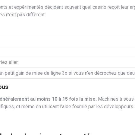
nts et expérimentés décident souvent quel casino reçoit leur a
s n’est pas différent.
.
iez aller.
n petit gain de mise de ligne 3x si vous n’en décrochez que deux
ous
généralement au moins 10 à 15 fois la mise.
Machines à sous 
ques, et même en utilisant l’aide fournie par les développeurs.