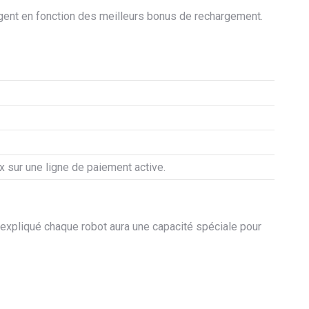
rgent en fonction des meilleurs bonus de rechargement.
 sur une ligne de paiement active.
expliqué chaque robot aura une capacité spéciale pour