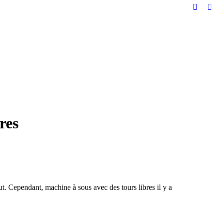
Facebo
In
page
pa
opens
op
in
in
new
n
windo
w
res
t. Cependant, machine à sous avec des tours libres il y a