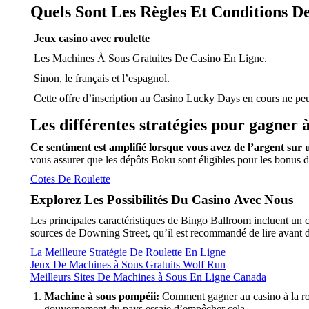
Quels Sont Les Règles Et Conditions D
Jeux casino avec roulette
Les Machines À Sous Gratuites De Casino En Ligne.
Sinon, le français et l’espagnol.
Cette offre d’inscription au Casino Lucky Days en cours ne peut
Les différentes stratégies pour gagner 
Ce sentiment est amplifié lorsque vous avez de l’argent sur u
vous assurer que les dépôts Boku sont éligibles pour les bonus d
Cotes De Roulette
Explorez Les Possibilités Du Casino Avec Nous
Les principales caractéristiques de Bingo Ballroom incluent un chat
sources de Downing Street, qu’il est recommandé de lire avant d
La Meilleure Stratégie De Roulette En Ligne
Jeux De Machines à Sous Gratuits Wolf Run
Meilleurs Sites De Machines à Sous En Ligne Canada
Machine à sous pompéii:
Comment gagner au casino à la rou
gouvernement du pays essaie d’empêcher cela.