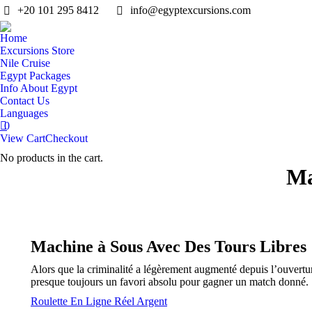
+20 101 295 8412
info@egyptexcursions.com
Home
Excursions Store
Nile Cruise
Egypt Packages
Info About Egypt
Contact Us
Languages
0
View Cart
Checkout
No products in the cart.
Ma
Machine à Sous Avec Des Tours Libres
Alors que la criminalité a légèrement augmenté depuis l’ouvertu
presque toujours un favori absolu pour gagner un match donné.
Roulette En Ligne Réel Argent