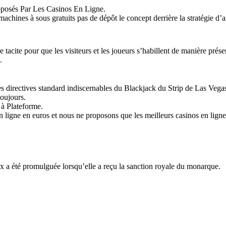
posés Par Les Casinos En Ligne.
hines à sous gratuits pas de dépôt le concept derrière la stratégie d’a
e tacite pour que les visiteurs et les joueurs s’habillent de manière prése
.
es directives standard indiscernables du Blackjack du Strip de Las Vega
oujours.
 à Plateforme.
 ligne en euros et nous ne proposons que les meilleurs casinos en ligne
jeux a été promulguée lorsqu’elle a reçu la sanction royale du monarque.