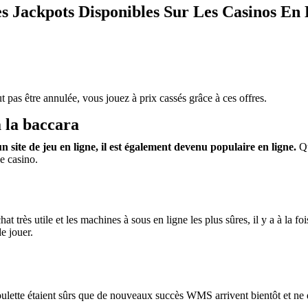
es Jackpots Disponibles Sur Les Casinos En
 pas être annulée, vous jouez à prix cassés grâce à ces offres.
à la baccara
n site de jeu en ligne, il est également devenu populaire en ligne.
Q
e casino.
 très utile et les machines à sous en ligne les plus sûres, il y a à la foi
e jouer.
lette étaient sûrs que de nouveaux succès WMS arrivent bientôt et ne d