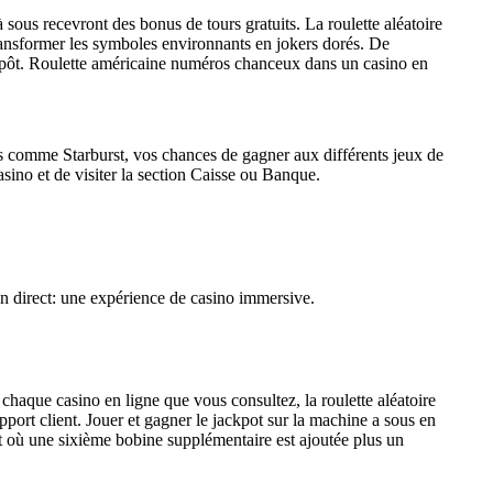
 sous recevront des bonus de tours gratuits. La roulette aléatoire
transformer les symboles environnants en jokers dorés. De
 dépôt. Roulette américaine numéros chanceux dans un casino en
ès comme Starburst, vos chances de gagner aux différents jeux de
asino et de visiter la section Caisse ou Banque.
en direct: une expérience de casino immersive.
chaque casino en ligne que vous consultez, la roulette aléatoire
port client. Jouer et gagner le jackpot sur la machine a sous en
t où une sixième bobine supplémentaire est ajoutée plus un