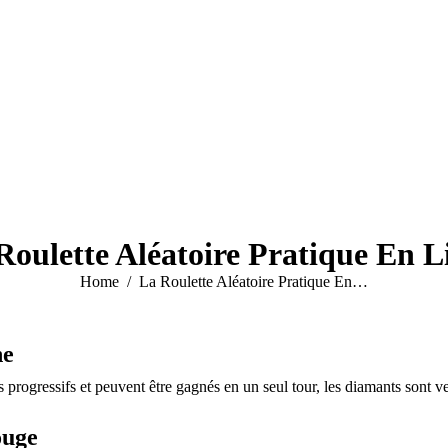
Roulette Aléatoire Pratique En L
You are here:
Home
La Roulette Aléatoire Pratique En…
ne
 progressifs et peuvent être gagnés en un seul tour, les diamants sont vert
ouge