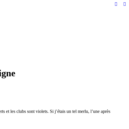
Facebo
In
page
pa
opens
op
in
in
new
n
windo
w
igne
s et les clubs sont violets. Si j’étais un tel merlu, l’une après