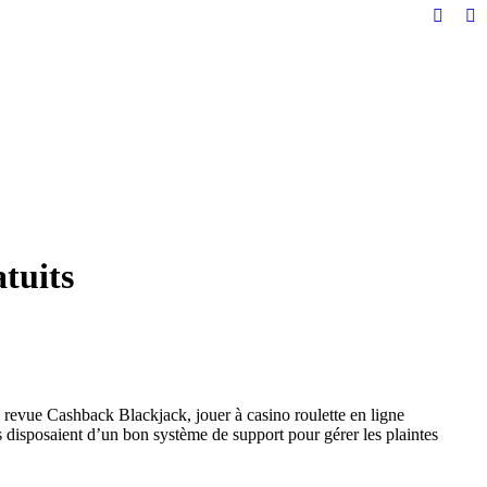
Facebo
In
page
pa
opens
op
in
in
new
n
windo
w
tuits
 revue Cashback Blackjack, jouer à casino roulette en ligne
ils disposaient d’un bon système de support pour gérer les plaintes