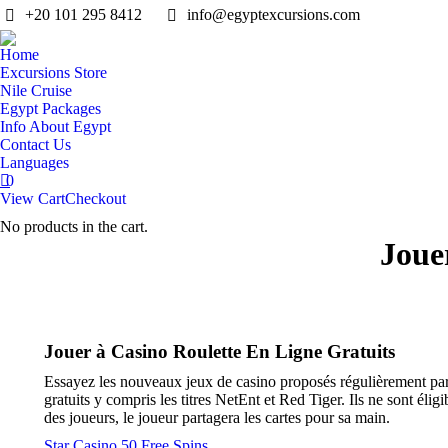
+20 101 295 8412
info@egyptexcursions.com
Home
Excursions Store
Nile Cruise
Egypt Packages
Info About Egypt
Contact Us
Languages
0
View Cart
Checkout
No products in the cart.
Joue
Jouer à Casino Roulette En Ligne Gratuits
Essayez les nouveaux jeux de casino proposés régulièrement par
gratuits y compris les titres NetEnt et Red Tiger.
Ils ne sont élig
des joueurs, le joueur partagera les cartes pour sa main.
Star Casino 50 Free Spins