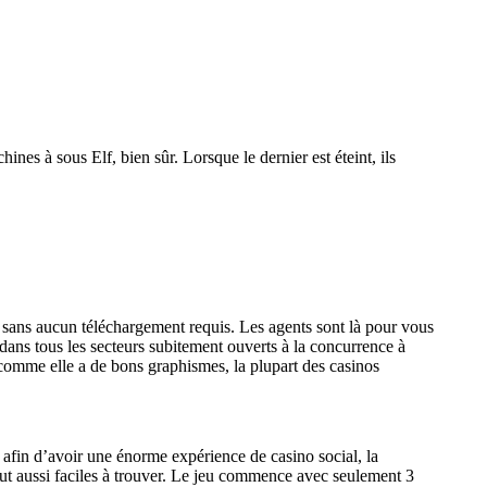
nes à sous Elf, bien sûr. Lorsque le dernier est éteint, ils
sans aucun téléchargement requis. Les agents sont là pour vous
e dans tous les secteurs subitement ouverts à la concurrence à
(comme elle a de bons graphismes, la plupart des casinos
afin d’avoir une énorme expérience de casino social, la
tout aussi faciles à trouver. Le jeu commence avec seulement 3