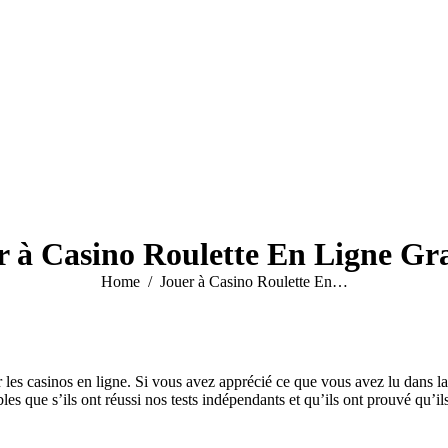
r à Casino Roulette En Ligne Gra
You are here:
Home
Jouer à Casino Roulette En…
 les casinos en ligne.
Si vous avez apprécié ce que vous avez lu dans la
ibles que s’ils ont réussi nos tests indépendants et qu’ils ont prouvé qu’