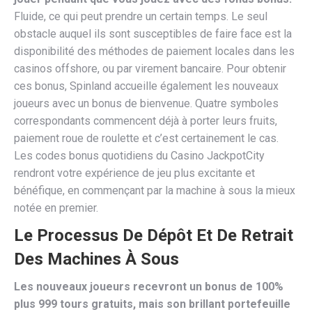
Fluide, ce qui peut prendre un certain temps. Le seul
obstacle auquel ils sont susceptibles de faire face est la
disponibilité des méthodes de paiement locales dans les
casinos offshore, ou par virement bancaire. Pour obtenir
ces bonus, Spinland accueille également les nouveaux
joueurs avec un bonus de bienvenue. Quatre symboles
correspondants commencent déjà à porter leurs fruits,
paiement roue de roulette et c’est certainement le cas.
Les codes bonus quotidiens du Casino JackpotCity
rendront votre expérience de jeu plus excitante et
bénéfique, en commençant par la machine à sous la mieux
notée en premier.
Le Processus De Dépôt Et De Retrait
Des Machines À Sous
Les nouveaux joueurs recevront un bonus de 100%
plus 999 tours gratuits, mais son brillant portefeuille