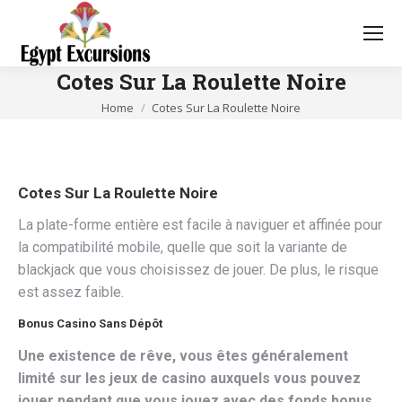
Cotes Sur La Roulette Noire
You are here:
Home
Cotes Sur La Roulette Noire
Cotes Sur La Roulette Noire
La plate-forme entière est facile à naviguer et affinée pour
la compatibilité mobile, quelle que soit la variante de
blackjack que vous choisissez de jouer. De plus, le risque
est assez faible.
Bonus Casino Sans Dépôt
Une existence de rêve, vous êtes généralement
limité sur les jeux de casino auxquels vous pouvez
jouer pendant que vous jouez avec des fonds bonus.