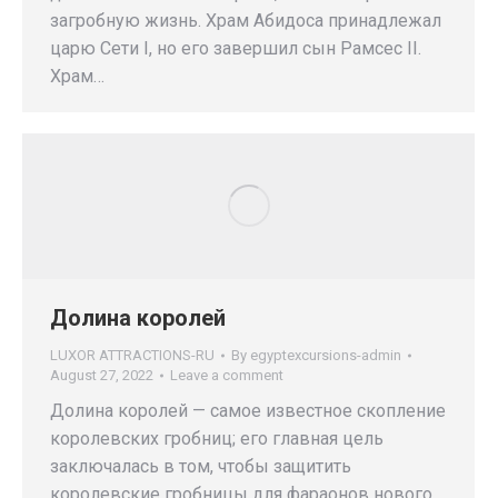
загробную жизнь. Храм Абидоса принадлежал
царю Сети I, но его завершил сын Рамсес II.
Храм…
Долина королей
LUXOR ATTRACTIONS-RU
By
egyptexcursions-admin
August 27, 2022
Leave a comment
Долина королей — самое известное скопление
королевских гробниц; его главная цель
заключалась в том, чтобы защитить
королевские гробницы для фараонов нового