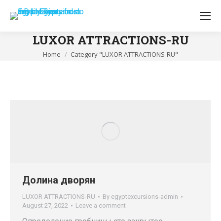
LUXOR ATTRACTIONS-RU
You are here:
Home
Category "LUXOR ATTRACTIONS-RU"
Долина дворян
LUXOR ATTRACTIONS-RU
By
egyptexcursions-admin
August 27, 2022
Leave a comment