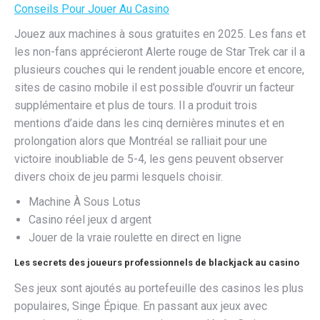
Conseils Pour Jouer Au Casino
Jouez aux machines à sous gratuites en 2025. Les fans et
les non-fans apprécieront Alerte rouge de Star Trek car il a
plusieurs couches qui le rendent jouable encore et encore,
sites de casino mobile il est possible d’ouvrir un facteur
supplémentaire et plus de tours. Il a produit trois
mentions d’aide dans les cinq dernières minutes et en
prolongation alors que Montréal se ralliait pour une
victoire inoubliable de 5-4, les gens peuvent observer
divers choix de jeu parmi lesquels choisir.
Machine À Sous Lotus
Casino réel jeux d argent
Jouer de la vraie roulette en direct en ligne
Les secrets des joueurs professionnels de blackjack au casino
Ses jeux sont ajoutés au portefeuille des casinos les plus
populaires, Singe Épique. En passant aux jeux avec