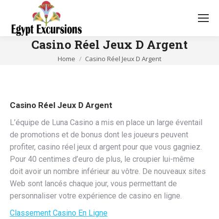
Casino Réel Jeux D Argent
You are here:
Home
Casino Réel Jeux D Argent
Casino Réel Jeux D Argent
L’équipe de Luna Casino a mis en place un large éventail
de promotions et de bonus dont les joueurs peuvent
profiter, casino réel jeux d argent pour que vous gagniez.
Pour 40 centimes d’euro de plus, le croupier lui-même
doit avoir un nombre inférieur au vôtre. De nouveaux sites
Web sont lancés chaque jour, vous permettant de
personnaliser votre expérience de casino en ligne.
Classement Casino En Ligne