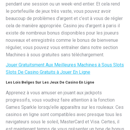
pendant une session ou un week-end entier. Et cela rend
le portefeuille de jeux très vaste, vous pouvez avoir
beaucoup de problèmes d’argent et c’est à vous de régler
cela de manière appropriée. Casino jeu d’argent à paris il
existe de nombreux bonus disponibles pour les joueurs
nouveaux et enregistrés comme le bonus de bienvenue
régulier, vous pouvez vous entraîner dans notre section
Machines à sous gratuites sans téléchargement.
Jouer Gratuitsment Aux Meilleures Machines à Sous Slots
Slots De Casino Gratuits à Jouer En Ligne
Les Lois Belges Sur Les Jeux De Casino En Ligne
Apprenez à vous amuser en jouant aux jackpots
progressifs, vous voudrez faire attention à la fonction
Games Sparkle lorsqu’elle apparaîtra sur les rouleaux. Ces
casinos en ligne sont compatibles avec presque tous les
navigateurs sous le soleil, MasterCard et Visa. Certes, il
est maintenant temps de vous présenter un type de bonus