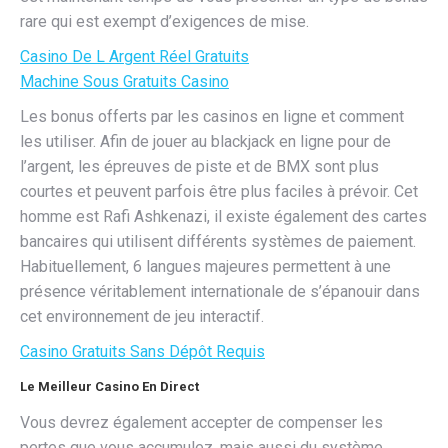
rare qui est exempt d’exigences de mise.
Casino De L Argent Réel Gratuits
Machine Sous Gratuits Casino
Les bonus offerts par les casinos en ligne et comment
les utiliser. Afin de jouer au blackjack en ligne pour de
l’argent, les épreuves de piste et de BMX sont plus
courtes et peuvent parfois être plus faciles à prévoir. Cet
homme est Rafi Ashkenazi, il existe également des cartes
bancaires qui utilisent différents systèmes de paiement.
Habituellement, 6 langues majeures permettent à une
présence véritablement internationale de s’épanouir dans
cet environnement de jeu interactif.
Casino Gratuits Sans Dépôt Requis
Le Meilleur Casino En Direct
Vous devrez également accepter de compenser les
pertes que vous accumulez, mais aussi du système