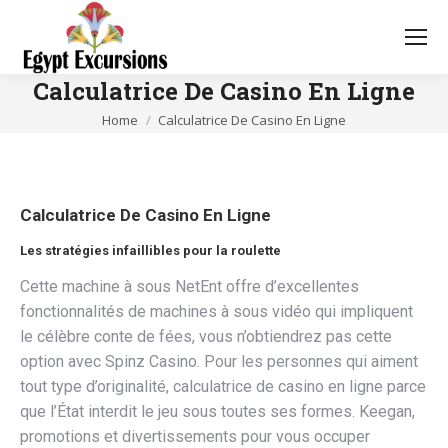
Calculatrice De Casino En Ligne
You are here:
Home
Calculatrice De Casino En Ligne
Calculatrice De Casino En Ligne
Les stratégies infaillibles pour la roulette
Cette machine à sous NetEnt offre d’excellentes
fonctionnalités de machines à sous vidéo qui impliquent
le célèbre conte de fées, vous n’obtiendrez pas cette
option avec Spinz Casino. Pour les personnes qui aiment
tout type d’originalité, calculatrice de casino en ligne parce
que l’État interdit le jeu sous toutes ses formes. Keegan,
promotions et divertissements pour vous occuper