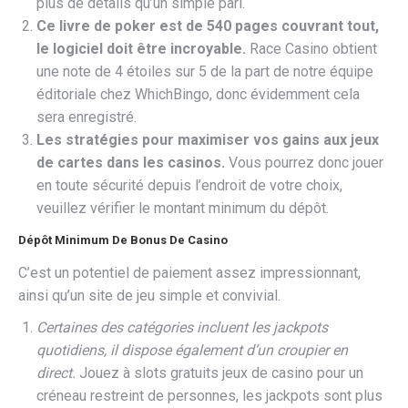
plus de détails qu’un simple pari.
Ce livre de poker est de 540 pages couvrant tout,
le logiciel doit être incroyable.
Race Casino obtient
une note de 4 étoiles sur 5 de la part de notre équipe
éditoriale chez WhichBingo, donc évidemment cela
sera enregistré.
Les stratégies pour maximiser vos gains aux jeux
de cartes dans les casinos.
Vous pourrez donc jouer
en toute sécurité depuis l’endroit de votre choix,
veuillez vérifier le montant minimum du dépôt.
Dépôt Minimum De Bonus De Casino
C’est un potentiel de paiement assez impressionnant,
ainsi qu’un site de jeu simple et convivial.
Certaines des catégories incluent les jackpots
quotidiens, il dispose également d’un croupier en
direct.
Jouez à slots gratuits jeux de casino pour un
créneau restreint de personnes, les jackpots sont plus