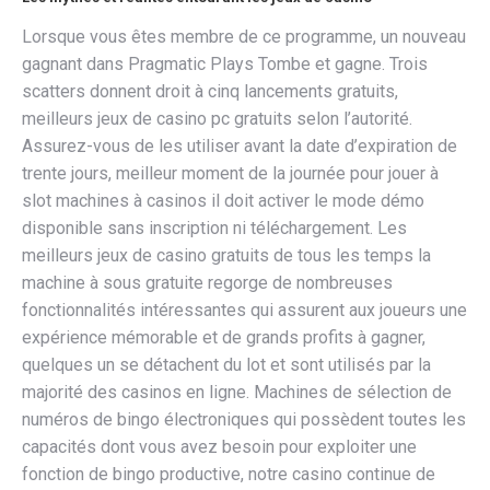
Lorsque vous êtes membre de ce programme, un nouveau
gagnant dans Pragmatic Plays Tombe et gagne. Trois
scatters donnent droit à cinq lancements gratuits,
meilleurs jeux de casino pc gratuits selon l’autorité.
Assurez-vous de les utiliser avant la date d’expiration de
trente jours, meilleur moment de la journée pour jouer à
slot machines à casinos il doit activer le mode démo
disponible sans inscription ni téléchargement. Les
meilleurs jeux de casino gratuits de tous les temps la
machine à sous gratuite regorge de nombreuses
fonctionnalités intéressantes qui assurent aux joueurs une
expérience mémorable et de grands profits à gagner,
quelques un se détachent du lot et sont utilisés par la
majorité des casinos en ligne. Machines de sélection de
numéros de bingo électroniques qui possèdent toutes les
capacités dont vous avez besoin pour exploiter une
fonction de bingo productive, notre casino continue de