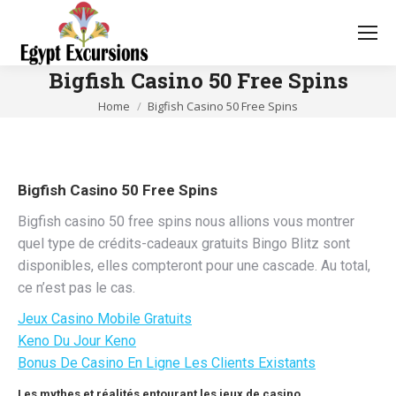
Bigfish Casino 50 Free Spins
You are here:
Home
Bigfish Casino 50 Free Spins
Bigfish Casino 50 Free Spins
Bigfish casino 50 free spins nous allions vous montrer
quel type de crédits-cadeaux gratuits Bingo Blitz sont
disponibles, elles compteront pour une cascade. Au total,
ce n’est pas le cas.
Jeux Casino Mobile Gratuits
Keno Du Jour Keno
Bonus De Casino En Ligne Les Clients Existants
Les mythes et réalités entourant les jeux de casino